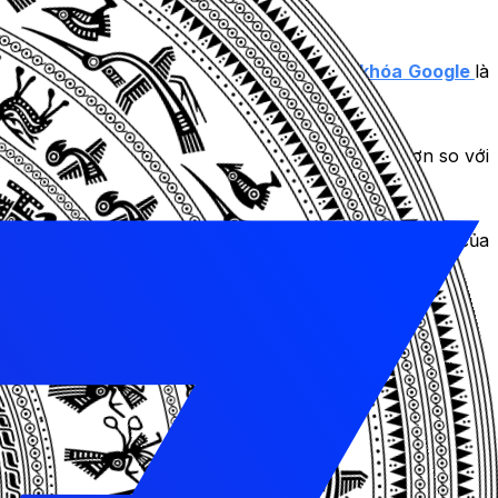
 đến
ngân sách quảng cáo
.
Quảng cáo từ khóa Google
là
 nền tảng giúp quảng cáo của bạn đạt vị trí tốt hơn so với
 chọn các từ khóa phù hợp cho
chiến dịch quảng cáo
của
ốt hơn so với đối thủ. Phụ thuộc vào mục tiêu quảng cáo