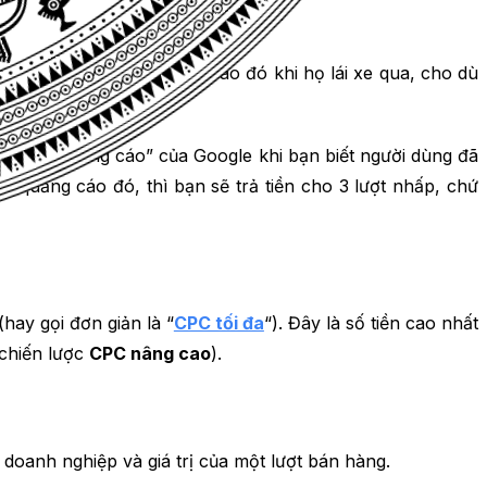
o quảng cáo và tìm hiểu thêm.
khả năng nhìn thấy quảng cáo đó khi họ lái xe qua, cho dù
ian biển quảng cáo” của Google khi bạn biết người dùng đã
quảng cáo đó, thì bạn sẽ trả tiền cho 3 lượt nhấp, chứ
(hay gọi đơn giản là “
CPC tối đa
“). Đây là số tiền cao nhất
chiến lược
CPC nâng cao
).
doanh nghiệp và giá trị của một lượt bán hàng.