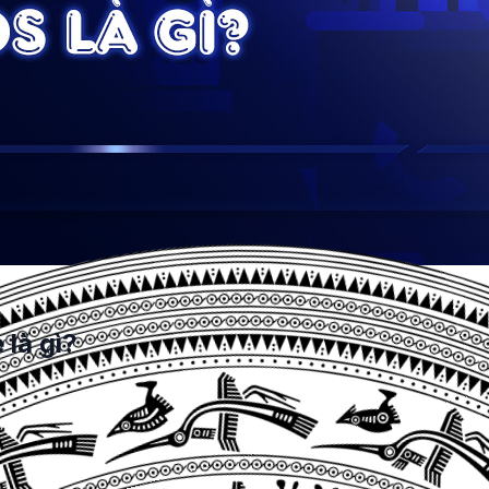
 là gì?
thường rất cạnh tranh) để đạt thứ hạng đầu trong top vị tr
ị của một lượt nhấp
, lượt hiển thị, lượt tương tác tối đa 
. Giá thực tế thường thấp hơn hoặc bằng mức giá thầu bạn 