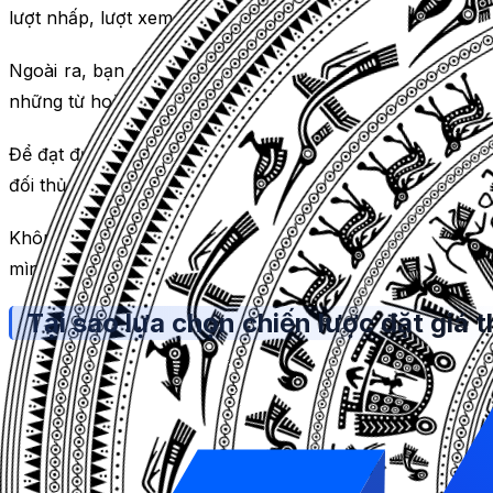
lượt nhấp, lượt xem, lượt đăng ký, lượt mua hàng.
Ngoài ra, bạn cũng nên chú ý đến việc
mua từ khoá trê
những từ hoặc cụm từ mà khách hàng sử dụng để tìm kiế
Để đạt được vị thế quảng cáo tốt hơn thì khái niệm về
ad
đối thủ cạnh tranh.
Không những thế, bạn cần kết hợp sử dụng
Công cụ ngh
mình.
Tại sao lựa chọn chiến lược đặt giá 
Chiến lược
đặt giá thầu
Google Ads là cách bạn muốn tha
của bạn là gì?
Ví dụ như: số nhấp chuột, tỷ lệ chuyển đổi, số lần hiển t