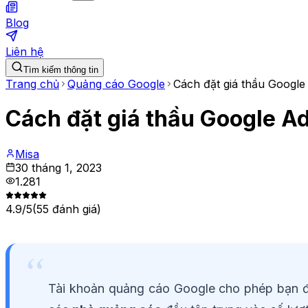
Blog
Liên hệ
Tìm kiếm thông tin
Trang chủ
Quảng cáo Google
Cách đặt giá thầu Googl
Cách đặt giá thầu Google A
Misa
30 tháng 1, 2023
1.281
4.9
/5
(
55
đánh giá)
Tài khoản quảng cáo Google cho phép bạn 