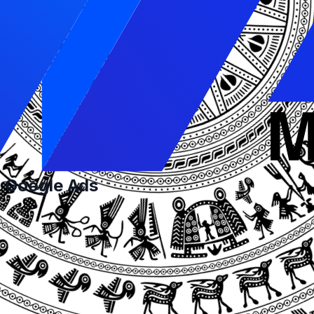
 lựa chiến lược giá thầu tốt nhất để thu hút được nhiều
k
hệ thống này có thể tìm cho bạn nhiều khách hàng tiềm 
phù hợp sẽ giúp hệ thống AI của
Google
hiểu được bạn đa
t để bán hàng. Và điều đáng mong đợi là đơn hàng hay kh
thầu Google Ads
ựa Chiến dịch đặt giá thầu: số lần nhấp, số lần hiển thị, 
ặt giá thầu như thế nào? Hãy cùng tìm hiểu kỹ hơn về nhữn
thủ công, bạn có thể đặt mức giá tối đa mà bạn muốn trả