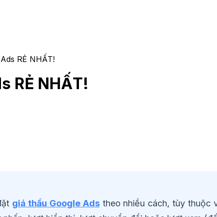
e Ads RẺ NHẤT!
ds RẺ NHẤT!
đặt
giá thầu Google Ads
theo nhiều cách, tùy thuộc 