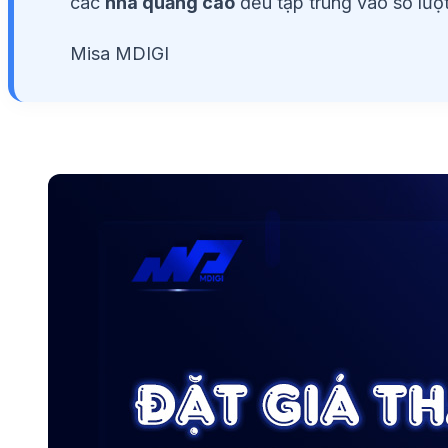
các
nhà quảng cáo
đều tập trung vào số lượt
Misa MDIGI