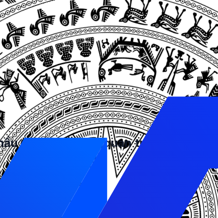
n Google
với
giá thầu từ khoá
thấp để không ảnh hưởng
m các sản phẩm hoặc dịch vụ của bạn trên Google.
rank
và
điểm chất lượng
của trang đích chính là hai yếu tố
iên cứu từ khóa
của Google để tìm kiếm, nghiên cứu và
thầu Google Ads lại quan trọng?
m gia đấu giá để đạt được mục tiêu thứ hạng quảng cáo t
hị quảng cáo hoặc số lượt xem.