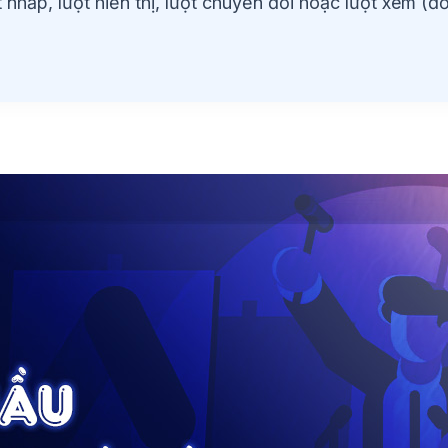
 nhấp, lượt hiển thị, lượt chuyển đổi hoặc lượt xem (đ