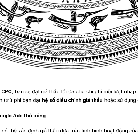
ạn chỉ trả tiền khi người xem quan tâm đủ nhiều để nhấp và
ả tiền cho vị trí đặt biển quảng cáo dựa trên số người có 
á thầu CPC
của G
oogle Ads
, bạn chỉ trả tiền cho “không g
100 người xem quảng cáo của bạn và có 3 người nhấp vào 
u CPC
, bạn sẽ đặt giá thầu tối đa cho chi phí mỗi lượt nhấp 
 (trừ phi bạn đặt
hệ số điều chỉnh giá thầu
hoặc sử dụng 
Google Ads thủ công
ó thể xác định giá thầu dựa trên tình hình hoạt động của 