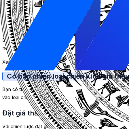
Đối với mỗi ngành nghề mục tiêu khác nhau, bạn cần chọn
Google Ads
có hệ thống máy học
AI
rất thông minh và 
mục tiêu mà bạn cài đặt.
Do đó, việc lựa chọn chiến lược đặt
giá thầu
Google Ads 
nó sẽ cố gắng tìm kiếm những khách hàng tiềm năng nhấ
Xem thêm:
Nên quảng cáo Google hay Facebook?
Có bao nhiên loại chiến lược giá 
Bạn có thể cân nhắc đến nhiều yếu tố khác nhau khi chọn l
vào loại chiến dịch của bạn. Bạn sẽ chọn lựa hình thức đ
Đặt giá thầu thủ công
Với chiến lược đặt giá thầu Chi phí mỗi lượt nhấp (
CPC
) 