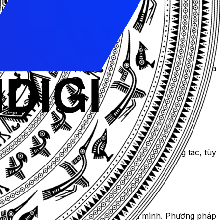
hách hàng tiềm năng
hơn.
năng nhất để mang lại nhiều kết quả cho công cuộc nhắm
ng mong đợi điều gì từ chiến dịch quảng cáo của mình và
ách ghé đến cửa hàng trở nên đều đặn hơn mỗi ngày.
số lượt chuyển đổi, số lượt xem hoặc số lần tương tác, tùy
g hình thức đặt giá thầu này nhé!
 cho một lượt nhấp vào quảng cáo của mình. Phương pháp