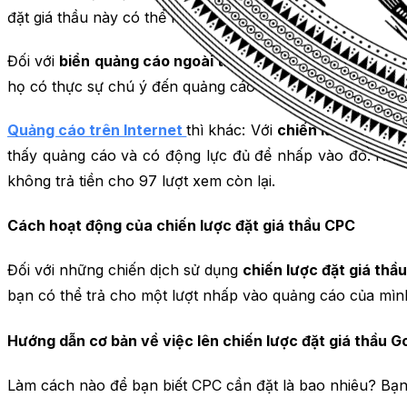
đặt giá thầu này có thể mang lại giá trị cao cho bạn vì b
Đối với
biển quảng cáo ngoài trời
, nhà quảng cáo phải tr
họ có thực sự chú ý đến quảng cáo đó hay không.
Quảng cáo trên Internet
thì khác: Với
chiến lược đặt gi
thấy quảng cáo và có động lực đủ để nhấp vào đó. Nếu 
không trả tiền cho 97 lượt xem còn lại.
Cách hoạt động của chiến lược đặt giá thầu CPC
Đối với những chiến dịch sử dụng
chiến lược đặt giá thầ
bạn có thể trả cho một lượt nhấp vào quảng cáo của mình
Hướng dẫn cơ bản về việc lên chiến lược đặt giá thầu 
Làm cách nào để bạn biết CPC cần đặt là bao nhiêu? Bạn c