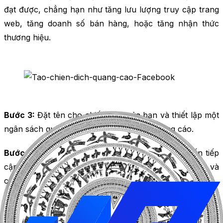
đạt được, chẳng hạn như tăng lưu lượng truy cập trang
web, tăng doanh số bán hàng, hoặc tăng nhận thức
thương hiệu.
Bước 3:
Đặt tên cho chiến dịch của bạn và thiết lập một
ngân sách quảng cáo trong cấp nhóm quảng cáo.
Bước 4:
Chọn đối tượng khách hàng mà bạn muốn tiếp
cận, bao gồm độ tuổi, giới tính, quốc gia, ngôn ngữ và
các tiêu chí khác.