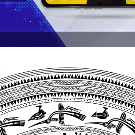
 tảng
YouTube
, một trang web chia sẻ video trực tuyến rấ
 để đáp ứng nhu cầu của các nhà quảng cáo, bao gồm:
 người dùng xem video mong muốn.
 cạnh video đang xem.