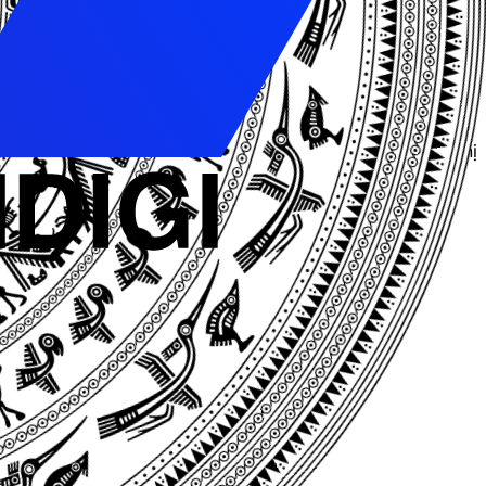
ghiệp. Nó cũng cho phép người dùng trả tiền chỉ khi có
 cách hiệu quả nhất để đạt được kết quả mong muốn.
g cáo TrueView, quảng cáo bám dính, quảng cáo hiển thị
ận khách hàng tốt nhất.
ube hoặc các trang web liên kết với Google.