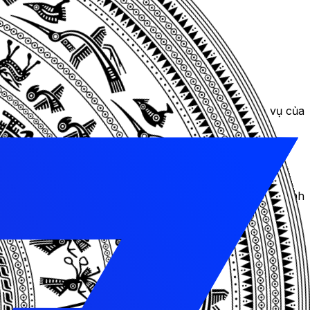
ouTube trên thiết bị di động.
nhà quảng cáo vì khả năng đưa sản phẩm hoặc dịch vụ của
ào mỗi ngày. Vì vậy, quảng cáo trên YouTube giúp đẩy mạnh
 dựa trên độ tuổi, giới tính, vị trí địa lý và sở thích.
 bình luận trực tiếp. Điều này giúp doanh nghiệp tương