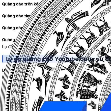
Quảng cáo trên kênh YouTube:
quảng cáo được hiển thị
Quảng cáo tìm kiếm:
quảng cáo xuất hiện khi người dùng
Quảng cáo trên màn hình:
quảng cáo được hiển thị trên 
Quảng cáo YouTube
là một trong những công cụ tiếp th
họ đến với một lượng lớn người dùng YouTube trên toàn th
Lý do quảng cáo Youtube được sử d
Độ phổ biến của YouTube:
YouTube là nền tảng chia sẻ v
khả năng tiếp cận với khách hàng mục tiêu.
Khả năng định hướng đối tượng khách hàng:
YouTube cho
Điều này giúp các doanh nghiệp đưa ra thông điệp quảng
Tính tương tác:
YouTube cho phép người dùng tương tác 