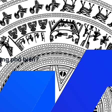
 trên các kênh YouTube được chọn.
 tìm kiếm video trên YouTube.
màn hình của người dùng di động khi họ sử dụng ứng dụng Y
ị số hiệu quả nhất và đã thu hút sự quan tâm của nhiều 
ế giới.
ụng phổ biến?
ideo lớn nhất thế giới, với hàng tỉ người dùng truy cập v
 phép nhắm mục tiêu quảng cáo đến những người dùng cụ thể
 cáo chính xác hơn và hiệu quả hơn.
với quảng cáo, bằng cách bấm vào nút gọi hành động hoặc