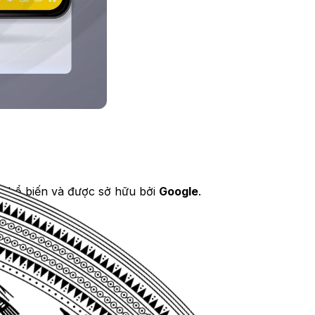
t phổ biến và được sở hữu bởi
Google
.