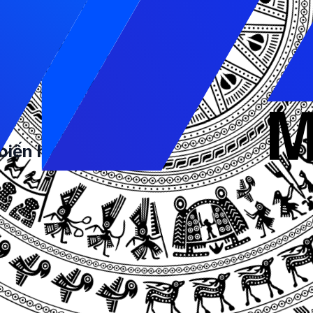
 sản phẩm hoặc dịch vụ của mình.
tùy chỉnh để phù hợp với ngân sách tiếp thị của doanh n
iều này giúp đảm bảo rằng doanh nghiệp sử dụng tiền một
ng tạo ra nhiều loại quảng cáo khác nhau, bao gồm quản
g hóa chiến lược quảng cáo của mình và tìm ra cách tiếp c
biến hiện nay
 xuất hiện trước, trong hoặc sau một video khác trên YouT