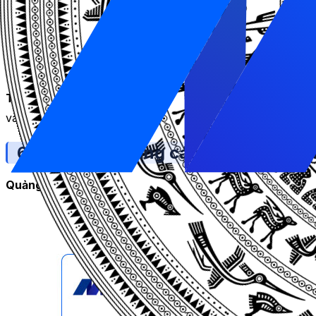
tác trực tiếp với khách hàng và tạo ra mối quan tâm đến
Hiệu quả chi phí: Quảng cáo trên YouTube
có thể được 
người xem quảng cáo hoặc bấm vào nút gọi hành động, đ
Tính đa dạng của quảng cáo:
YouTube cho phép người dù
và quảng cáo nổi bật. Điều này giúp doanh nghiệp đa dạn
6 hình thức quảng cáo YouTube phổ 
Quảng cáo TrueView In-stream:
là loại quảng cáo video