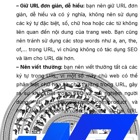
– Giữ URL đơn giản, dễ hiểu:
bạn nên giữ URL đơn
giản, dễ hiểu và có ý nghĩa, không nên sử dụng
các ký tự đặc biệt, số, chữ hoa hoặc các từ không
liên quan đến nội dung của trang web. Bạn cũng
nên tránh sử dụng các stop words như a, an, the,
of,… trong URL, vì chúng không có tác dụng SEO
và làm cho URL dài hơn.
– Nên viết thường:
bạn nên viết thường tất cả các
ký tự trong URL, vì một số máy chủ web có thể
phân biệt chữ hoa và chữ thường trong URL, gây
ra sự khác biệt trong SEO và trải nghiệm người
dùng. Ví dụ: https://example.com/product và
https://example.com/Product có thể là hai URL
khác nhau.