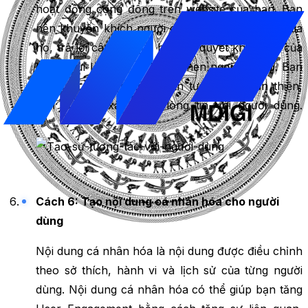
hoạt động cộng đồng trên website của bạn. Bạn
nên khuyến khích người dùng thể hiện ý kiến của
họ, trả lời câu hỏi của họ, giải quyết khiếu nại của
họ và gửi lời cảm ơn hoặc khen ngợi cho họ. Bạn
nên tạo ra một không gian tương tác thân thiện,
tích cực và xây dựng lòng tin với người dùng.
Cách 6: Tạo nội dung cá nhân hóa cho người
dùng
Nội dung cá nhân hóa là nội dung được điều chỉnh
theo sở thích, hành vi và lịch sử của từng người
dùng. Nội dung cá nhân hóa có thể giúp bạn tăng