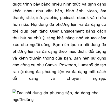
được trình bày bằng nhiều hình thức và định dạng
khác nhau như văn bản, hình ảnh, video, âm
thanh, slide, infographic, podcast, ebook và nhiều
hơn nữa. Nội dung đa phương tiện và đa dạng có
thể giúp bạn tăng User Engagement bằng cách
thu hút sự chú ý, tăng khả năng nhớ và tạo cảm
xúc cho người dùng. Bạn nên tạo ra nội dung đa
phương tiện và đa dạng theo mục đích, đối tượng
và kênh truyền thông của bạn. Bạn nên sử dụng
các công cụ như Canva, Powtoon, Lumen5 để tạo
ra nội dung đa phương tiện và đa dạng một cách
dễ dàng và chuyên nghiệp.