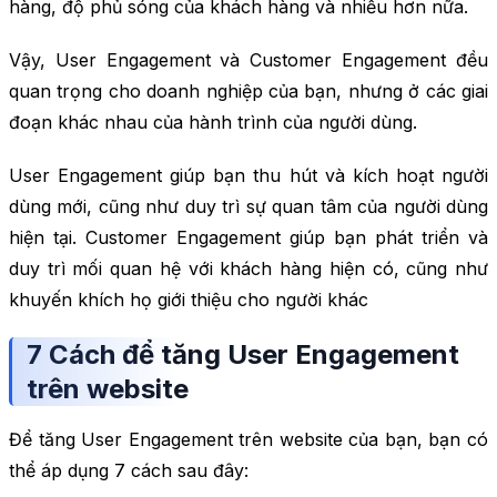
hàng, độ phủ sóng của khách hàng và nhiều hơn nữa.
Vậy, User Engagement và Customer Engagement đều
quan trọng cho doanh nghiệp của bạn, nhưng ở các giai
đoạn khác nhau của hành trình của người dùng.
User Engagement giúp bạn thu hút và kích hoạt người
dùng mới, cũng như duy trì sự quan tâm của người dùng
hiện tại. Customer Engagement giúp bạn phát triển và
duy trì mối quan hệ với khách hàng hiện có, cũng như
khuyến khích họ giới thiệu cho người khác
7 Cách để tăng User Engagement
trên website
Để tăng User Engagement trên website của bạn, bạn có
thể áp dụng 7 cách sau đây: