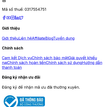
Mã số thuế:
0317554751
Giới thiệu
Giới thiệu
Liên hệ
Affiliate
Blog
Tuyển dụng
Chính sách
Cam kết Dịch vụ
Chính sách bảo mật
Giải quyết khiếu
nại
Chính sách hoàn tiền
Chính sách sử dụng
Hướng dẫn
thanh toán
Đăng ký nhận ưu đãi
Đăng ký để nhận mã ưu đãi thường xuyên.