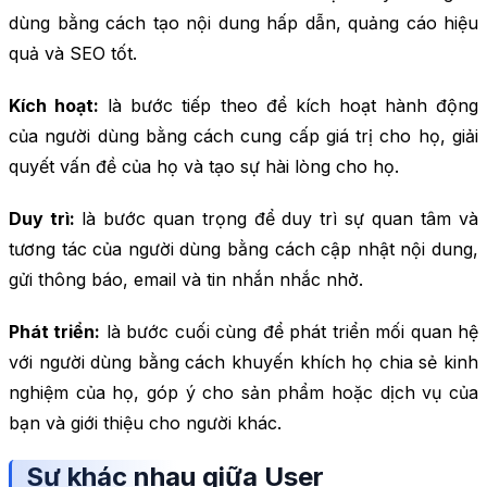
dùng bằng cách tạo nội dung hấp dẫn, quảng cáo hiệu
quả và SEO tốt.
Kích hoạt:
là bước tiếp theo để kích hoạt hành động
của người dùng bằng cách cung cấp giá trị cho họ, giải
quyết vấn đề của họ và tạo sự hài lòng cho họ.
Duy trì:
là bước quan trọng để duy trì sự quan tâm và
tương tác của người dùng bằng cách cập nhật nội dung,
gửi thông báo, email và tin nhắn nhắc nhở.
Phát triển:
là bước cuối cùng để phát triển mối quan hệ
với người dùng bằng cách khuyến khích họ chia sẻ kinh
nghiệm của họ, góp ý cho sản phẩm hoặc dịch vụ của
bạn và giới thiệu cho người khác.
Sự khác nhau giữa User