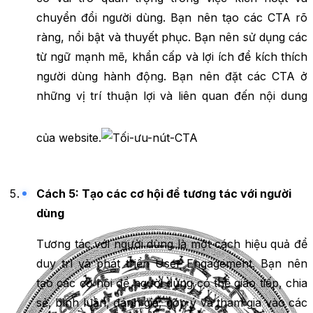
chuyển đổi người dùng. Bạn nên tạo các CTA rõ
ràng, nổi bật và thuyết phục. Bạn nên sử dụng các
từ ngữ mạnh mẽ, khẩn cấp và lợi ích để kích thích
người dùng hành động. Bạn nên đặt các CTA ở
những vị trí thuận lợi và liên quan đến nội dung
của website.
Cách 5: Tạo các cơ hội để tương tác với người
dùng
Tương tác với người dùng là một cách hiệu quả để
duy trì và phát triển User Engagement. Bạn nên
tạo các cơ hội để người dùng có thể giao tiếp, chia
sẻ, bình luận, đánh giá, góp ý và tham gia vào các