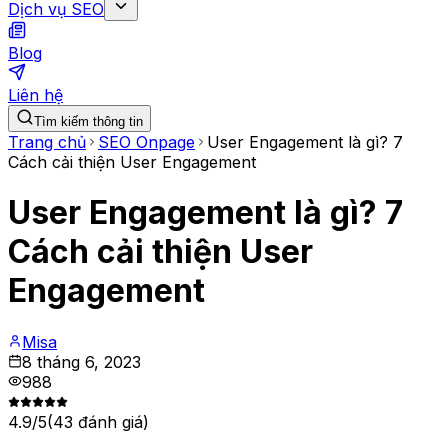
Dịch vụ SEO
Blog
Liên hệ
Tìm kiếm thông tin
Trang chủ
SEO Onpage
User Engagement là gì? 7
Cách cải thiện User Engagement
User Engagement là gì? 7
Cách cải thiện User
Engagement
Misa
8 tháng 6, 2023
988
4.9
/5
(
43
đánh giá)