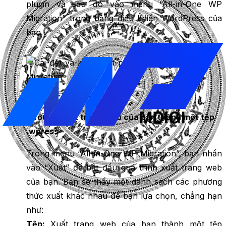
plugin và sau đó vào menu “All-in-One WP
Migration” trong bảng điều khiển WordPress của
bạn.
Bước 2: Xuất trang web của bạn thành một tệp
.wpress
Trong menu “All-in-One WP Migration”, bạn nhấn
vào “Xuất” để bắt đầu quá trình xuất trang web
của bạn. Bạn sẽ thấy một danh sách các phương
thức xuất khác nhau để bạn lựa chọn, chẳng hạn
như:
Tệp:
Xuất trang web của bạn thành một tệp