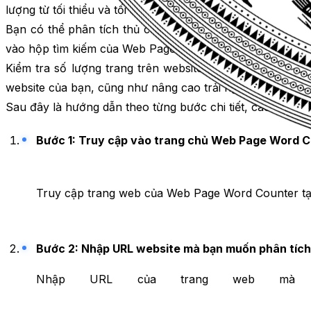
lượng từ tối thiểu và tối đa cho mỗi bài viết, tùy thuộc v
Bạn có thể phân tích thủ công. Nếu bạn cần dữ liệu ch
vào hộp tìm kiếm của Web Page Word Counter và nhấn nút 
Kiểm tra số lượng trang trên website của bạn. Nó sẽ tín
website của bạn, cũng như nâng cao trải nghiệm người dù
Sau đây là hướng dẫn theo từng bước chi tiết, các bạn hã
Bước 1: Truy cập vào trang chủ Web Page Word 
Truy cập trang web của Web Page Word Counter tại
Bước 2: Nhập URL website mà bạn muốn phân tích
Nhập URL của trang web m