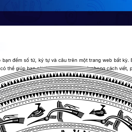
p bạn đếm số từ, ký tự và câu trên một trang web bất kỳ
ó thể giúp bạn cải thiện lựa chọn từ và phong cách viết, 