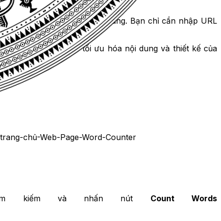
L mà không cần sao chép nội dung. Bạn chỉ cần nhập URL
à câu trong vài giây.
ụng thông tin này để tối ưu hóa nội dung và thiết kế của
ìm kiếm và nhấn nút
Count Words