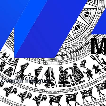
ượng từ, ký tự và câu trên một trang web, mà còn mang lại
 luận văn, sách, bài báo, v.v. Bạn sẽ không bị thiếu hay dư
 của bài viết. Điều này cho phép bạn biết được bạn sử dụ
từ khóa cho bài viết của mình, cũng như cải thiện thứ hạng
giúp bạn phát hiện lỗi ngữ pháp và đạo văn. Bạn có thể
viết của mình.
ủa bạn, trong khi Mức độ đọc là chỉ số về mức độ học vấn
 độ dài của bài viết của mình, cũng như phù hợp với đối t
Counter hiệu quả
r. Nó sẽ giúp bạn phân tích và tính toán số lượng ký t