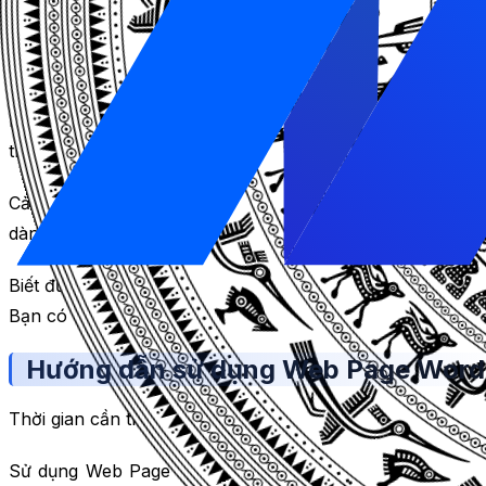
Web Page Word Counter không chỉ giúp bạn biết được số l
Đáp ứng yêu cầu về số lượng từ cho các bài viết, báo cáo,
Biết được những từ khóa phổ biến nhất và mật độ từ khóa
thế nào. Bạn có thể sử dụng thông tin này để tối ưu hóa 
Cải thiện lựa chọn từ và phong cách viết, và tùy chọn 
dàng, cũng như cải thiện từ vựng và cấu trúc câu của bài 
Biết được thời gian nói và đọc trung bình cho văn bản c
Bạn có thể sử dụng thông tin này để điều chỉnh độ khó và
Hướng dẫn sử dụng Web Page Word 
Thời gian cần thiết:
5 minutes.
Sử dụng Web Page Word Counter miễn phí của Sitechecke