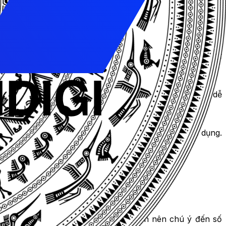
 nhiều lợi ích khác như:
 từ khi viết bài cho khách hàng hoặc độc giả.
ng từ khóa nào bao nhiêu lần và với tỷ lệ phần trăm như
 của website của bạn trên các
công cụ tìm kiếm
.
 sửa lỗi ngữ pháp và đạo văn một cách nhanh chóng và dễ
 mà một người cần có để hiểu được những từ bạn sử dụng.
ượng mục tiêu của mình.
ự phù hợp trong bài viết của bạn. Bạn nên chú ý đến số