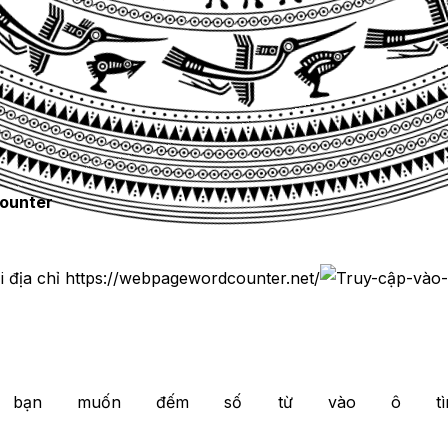
ào mục đích và đối tượng của bạn.
ính xác về độ dài, bạn có thể dễ dàng đếm số từ của UR
Đếm từ. Bạn sẽ nhận được kết quả về số lượng từ, ký tự v
h toán số lượng trang web trong vài giây. Bạn có thể sử d
ng.
y thử áp dụng trải nghiệm nhé:
Counter
 địa chỉ https://webpagewordcounter.net/
à bạn muốn đếm số từ vào ô t