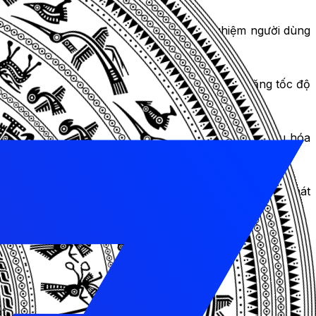
hững chỉ số này có ảnh hưởng đến trải nghiệm người dùng
dụng bộ nhớ đệm, v.v. Những đề xuất này giúp tăng tốc độ
 trên các môi trường khác nhau. Điều này giúp tối ưu hóa
ng đến hiệu suất của website. Những biểu đồ này giúp phát
t.