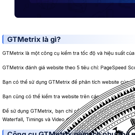
GTMetrix là gì?
GTMetrix là một công cụ kiểm tra tốc độ và hiệu suất củ
GTMetrix đánh giá website theo 5 tiêu chí: PageSpeed Sc
Bạn có thể sử dụng GTMetrix để phân tích website của mìn
Bạn cũng có thể kiểm tra website trên các thiết bị di độn
Để sử dụng GTMetrix, bạn chỉ cần nhập URL của website
Waterfall, Timings và Video để xem chi tiết hơn về hiệu su
Công cụ GTMetrix giúp ích như thế