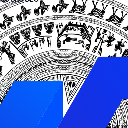
e, như Web Vitals, PageSpeed Score, YSlow Score, v.v. N
a hình ảnh, giảm số lượng yêu cầu, kích hoạt nén gzip, sử 
ng và dung lượng trang.
các khu vực khác nhau, để biết được hiệu suất của website
chi tiết hơn về quá trình tải trang và các yếu tố ảnh hưở
 người dùng.
nào?
:
oogle PageSpeed Insights, từ 0 đến 100. Càng cao càng tố