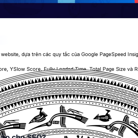
a website, dựa trên các quy tắc của Google PageSpeed Insi
ore, YSlow Score, Fully Loaded Time, Total Page Size và R
h và áp dụng các đề xuất cải thiện của GTMetrix để tăng t
g và các khu vực khác nhau bằng cách chọn thiết bị và vị t
 vào ô phân tích và nhấn nút Analyze. Sau đó, bạn sẽ n
ất của website.
 nào cho SEO?