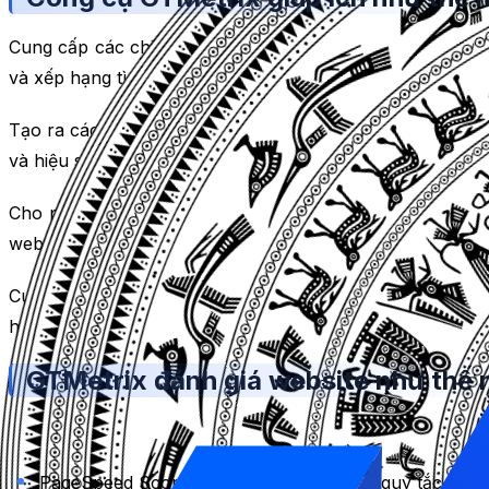
Cung cấp các chỉ số quan trọng về hiệu suất của websit
và xếp hạng tìm kiếm của Google.
Tạo ra các đề xuất cải thiện cho website, như tối ưu hó
và hiệu suất của website, cũng như giảm thời gian tải tra
Cho phép kiểm tra website trên các thiết bị di động và 
website cho mọi đối tượng mục tiêu và thị trường.
Cung cấp các biểu đồ Waterfall, Timings và Video để xem 
hiện và khắc phục các vấn đề về hiệu suất và trải nghiệm
GTMetrix đánh giá website như thế 
GTMetrix sử dụng 5 tiêu chí để đánh giá website, bao gồm
PageSpeed Score: Điểm số dựa trên các quy tắc của G