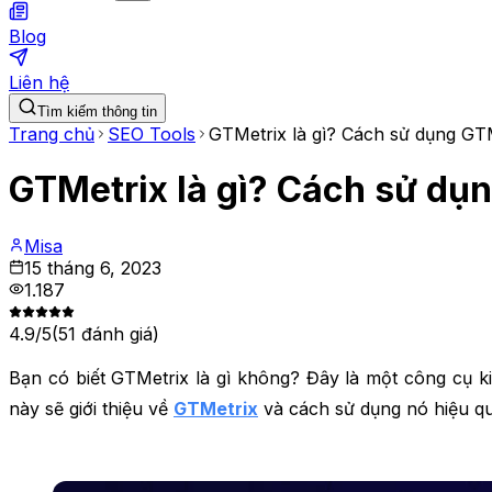
Blog
Liên hệ
Tìm kiếm thông tin
Trang chủ
SEO Tools
GTMetrix là gì? Cách sử dụng GTM
GTMetrix là gì? Cách sử dụ
Misa
15 tháng 6, 2023
1.187
4.9
/5
(
51
đánh giá)
Bạn có biết GTMetrix là gì không? Đây là một công cụ ki
này sẽ giới thiệu về
GTMetrix
và cách sử dụng nó hiệu qu