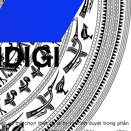
ào trên trang. Càng thấp càng tốt.
.
ạn có thể xem chi tiết các quy tắc này tại đây.
 có thể chọn thiết bị, vị trí và trình duyệt trong phần