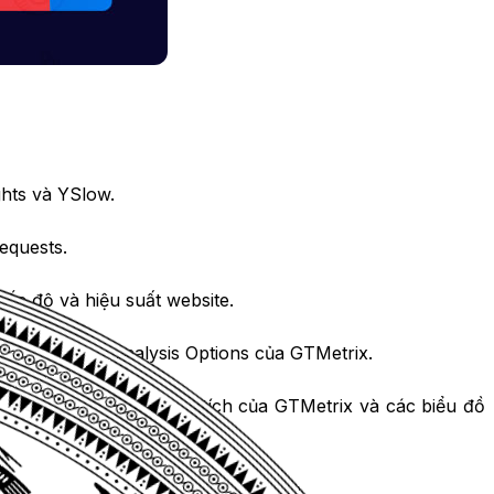
ghts và YSlow.
equests.
ốc độ và hiệu suất website.
rí trong phần Analysis Options của GTMetrix.
hận được kết quả phân tích của GTMetrix và các biểu đồ