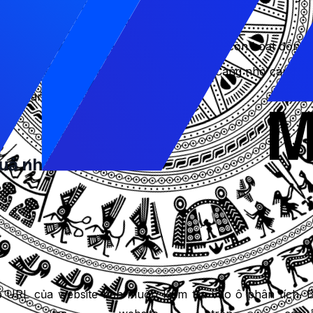
, từ 0 đến 100. Càng cao càng tốt.
 tính từ khi bắt đầu yêu cầu đến khi không còn hoạt động n
 bao gồm tất cả các tệp tin và hình ảnh. Càng nhỏ càng tốt
tải trang web. Càng ít càng tốt.
chí, dựa trên các quy tắc của Google PageSpeed và YSlow. B
uả nhất
n 5 bước cơ bản sau:
 URL của website bạn muốn kiểm tra vào ô phân tích. Bạn