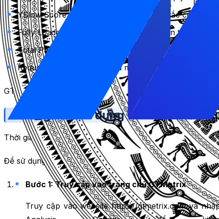
YSlow Score: Điểm số dựa trên các quy tắc của YSlow
Fully Loaded Time: Thời gian tải hoàn toàn trang web,
Total Page Size: Kích thước tổng cộng của trang web,
Requests: Số lượng yêu cầu mà trình duyệt phải gửi để 
GTMetrix cũng tạo ra các đề xuất cải thiện cho từng tiêu 
Hướng dẫn sử dụng GTMetrix hiệu q
Thời gian cần thiết:
10 minutes.
Để sử dụng GTMetrix hiệu quả nhất, bạn chỉ cần thực hiệ
Bước 1: Truy cập vào trang chủ GTMetrix
Truy cập vào website https://gtmetrix.com và nhập