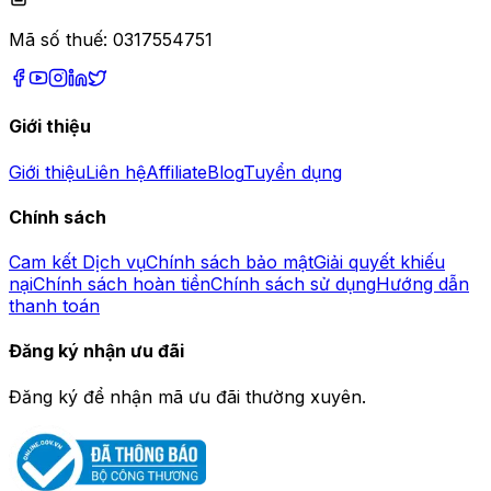
Mã số thuế:
0317554751
Giới thiệu
Giới thiệu
Liên hệ
Affiliate
Blog
Tuyển dụng
Chính sách
Cam kết Dịch vụ
Chính sách bảo mật
Giải quyết khiếu
nại
Chính sách hoàn tiền
Chính sách sử dụng
Hướng dẫn
thanh toán
Đăng ký nhận ưu đãi
Đăng ký để nhận mã ưu đãi thường xuyên.