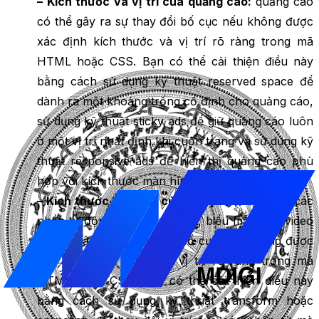
– Kích thước và vị trí của quảng cáo:
quảng cáo
có thể gây ra sự thay đổi bố cục nếu không được
xác định kích thước và vị trí rõ ràng trong mã
HTML hoặc CSS. Bạn có thể cải thiện điều này
bằng cách sử dụng kỹ thuật reserved space để
dành ra một khoảng trống cố định cho quảng cáo,
sử dụng kỹ thuật sticky ads để giữ quảng cáo luôn
ở một vị trí nhất định khi cuộn trang và sử dụng kỹ
thuật responsive ads để hiển thị quảng cáo phù
hợp với kích thước màn hình.
– Kích thước và vị trí của các phần tử động:
các
phần tử động như menu, nút, biểu mẫu hay video
có thể gây ra sự thay đổi bố cục nếu không được
xác định kích thước và vị trí rõ ràng trong mã
HTML hoặc CSS. Bạn có thể cải thiện điều này
bằng cách sử dụng kỹ thuật transform hoặc