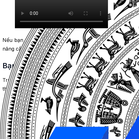
Nếu bạn đang có những câu hỏi này, thì bạn đã đến đúng n
năng cần có khi thiết kế website đọc truyện tranh, cũng 
Bạn muốn thu hút những người mê tru
Truyện tranh là một loại hình giải trí phổ biến và được y
thể giúp phát triển trí tưởng tượng, khả năng ngôn ngữ, 