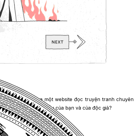
 mong muốn tạo ra một website đọc truyện tranh chuyên
o phù hợp với nhu cầu của bạn và của độc giả?