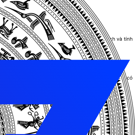
 thiết kế website đọc truyện tranh, những lợi ích và tính
 truyện tranh. Hãy cùng theo dõi nhé!
 tranh không chỉ mang lại niềm vui, sự thư giãn, mà còn có