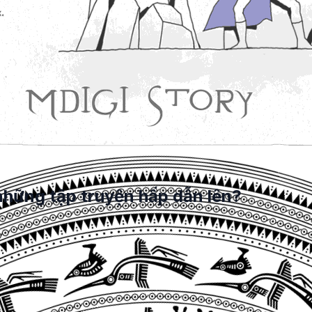
những tập truyện hấp dẫn lên?
am mê của mình với những người cùng sở thích? Bạn có
Bạn có biết cách
thiết kế website đọc truyện tranh
sao ch