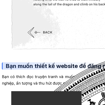
Bạn muốn thiết kế website để đăng 
Bạn có thích đọc truyện tranh và muốn chia sẻ niềm đ
nghiệp, ấn tượng và thu hút được nhiều người truy cập? 