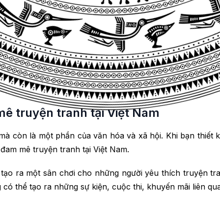
ranh online trên các website đã trở thành xu hướng của n
 bộ truyện tranh yêu thích của mình với những người cùng
ững bộ truyện tranh mới, hay và hấp dẫn.
 truyện tranh tại Việt Nam
, mà còn là một phần của văn hóa và xã hội. Khi bạn thiết
đam mê truyện tranh tại Việt Nam.
 tạo ra một sân chơi cho những người yêu thích truyện tra
có thể tạo ra những sự kiện, cuộc thi, khuyến mãi liên qua