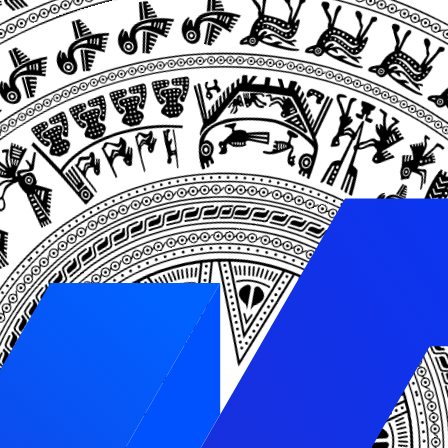
ơi. Trong bài viết này, chúng tôi sẽ giới thiệu cho bạn về
như báo giá và câu hỏi thường gặp khi thiết kế website đọc
yện truy cập website của mình
êu thích bởi nhiều lứa tuổi, từ trẻ em đến người lớn. Truyện
kiến thức và kỹ năng sống cho người đọc.