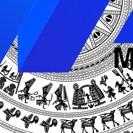
ó một
tên miền
, logo, slogan và nhận diện thương hiệu riên,
h hàng. Bạn có thể nhận được phản hồi, ý kiến, góp ý từ 
ương trình ưu đãi đến với khách hàng qua email hay tin nhắ