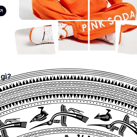
 gì?
 Online
ủa mình đến với hàng triệu người dùng
Internet
trên toàn q
n