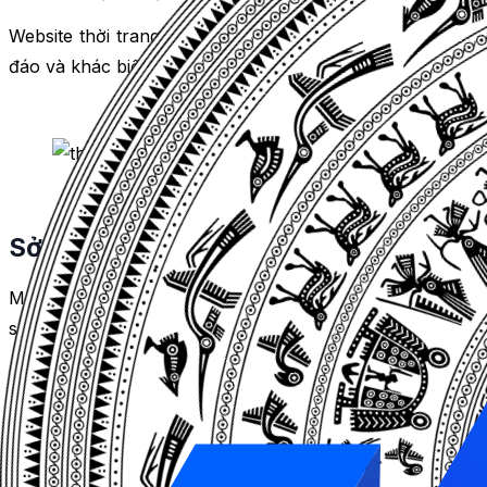
Website thời trang của bạn sẽ được thiết kế theo phong 
đáo và khác biệt so với đối thủ cạnh tranh.
Sở hữu một kênh bán hàng riêng, khôn
MDIGI sẽ giúp bạn
thiết kế webite thời trang
để tạo một
sẽ có quyền kiểm soát hoàn toàn về sản phẩm, giá cả, 