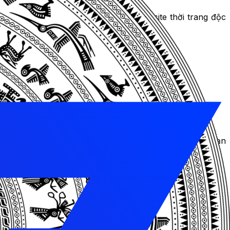
ếu của khách hàng. Bạn sẽ có một website thời trang độc
àn thương mại điện tử hay các kênh quảng cáo khác. Bạn