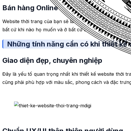
Bán hàng Online 24/7/365
Website thời trang của bạn sẽ là một nơi để bạn bán hà
bất cứ khi nào họ muốn và ở bất cứ đâu họ có kết nối Int
Những tính năng cần có khi thiết kế w
Giao diện đẹp, chuyên nghiệp
Đây là yếu tố quan trọng nhất khi thiết kế website thời t
cũng phải phù hợp với màu sắc, phong cách và đặc trưng
Chuẩn UX/UI thân thiện người dùng