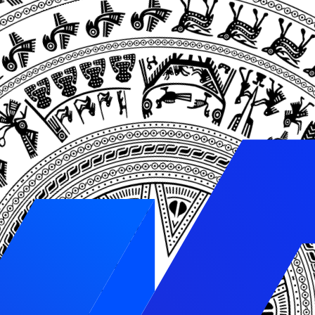
cách hiện đại, sang trọng và phù hợp với xu hướng thị hi
g bị phụ thuộc
 kênh bán hàng riêng biệt, không bị phụ thuộc vào các s
chính sách bán hàng và chăm sóc khách hàng của mình.