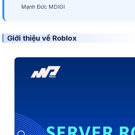
Mạnh Đức MDIGI
Giới thiệu về Roblox