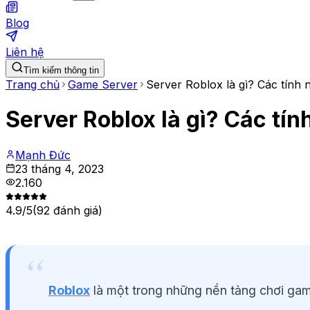
Blog
Liên hệ
Tìm kiếm thông tin
Trang chủ
Game Server
Server Roblox là gì? Các tính
Server Roblox là gì? Các tí
Mạnh Đức
23 tháng 4, 2023
2.160
4.9
/5
(
92
đánh giá)
Roblox
là một trong những nền tảng chơi game 