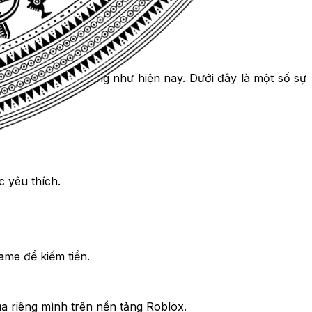
ăng nhất trong tương lai.
 đạt được thành công như hiện nay. Dưới đây là một số sự
 yêu thích.
ame để kiếm tiền.
a riêng mình trên nền tảng Roblox.