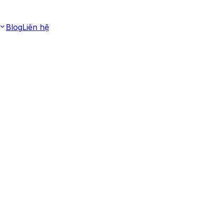
Blog
Liên hệ