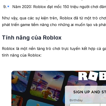
Năm 2020: Roblox đạt mốc 150 triệu người chơi đăn
Như vậy, qua các sự kiện trên, Roblox đã từ một trò chơ
phát triển game tiềm năng cho những ai muốn tạo và phá
Tính năng của Roblox
Roblox là một nền tảng trò chơi trực tuyến kết hợp cả g
tính năng của Roblox: