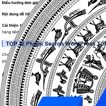
Điều hướng đơn giản hơn:
Nếu website của bạn có nhiều n
Nội dung dễ tiếp cận hơn:
Plugin tìm kiếm có thể thực hiệ
Cải thiện tỷ lệ chuyển đổi:
Plugin tìm kiếm giúp người d
hàng tiềm năng.
TOP 12 Plugin Search WordPress Tố
Chúng tôi đã liệt kê TOP 12 plugin tìm kiếm cho WordPr
plugin tìm kiếm dành riêng cho WooCommerce. Chúng tôi 
Ajax Search Pro – Plugin Search Word
Ajax Search Pro là một trong những plugin tìm kiếm tốt n