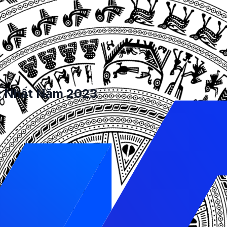
ội dung, người dùng có thể chỉ cần sử dụng thanh tìm kiếm
n các tìm kiếm rộng rãi đến các trường và loại bài viết tùy
ùng nhanh chóng tìm thấy sản phẩm, dịch vụ hoặc thông t
t Nhất Năm 2023
ess, bao gồm cả các plugin miễn phí và trả phí. Các pl
cũng đã đảm bảo rằng các plugin này được cập nhật thườn
Press
hất cho website. Nó có nhiều tính năng và tùy biến đẹp mắ