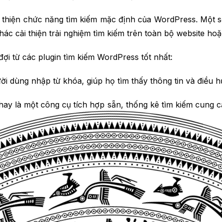
 cải thiện chức năng tìm kiếm mặc định của WordPress. Một
c cải thiện trải nghiệm tìm kiếm trên toàn bộ website ho
ợi từ các plugin tìm kiếm WordPress tốt nhất:
ười dùng nhập từ khóa, giúp họ tìm thấy thông tin và điều
ay là một công cụ tích hợp sẵn, thống kê tìm kiếm cung 
mmerce,
plugin
cho phép bạn tạo các biểu mẫu tìm kiếm đ
rdPress cho phép bạn xác định loại nội dung nào nên được
plugin tìm kiếm WordPress cũng mang lại những lợi ích sau