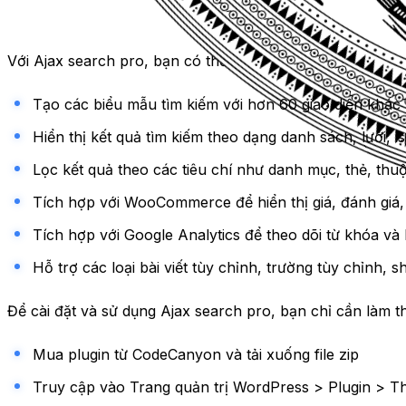
Với Ajax search pro, bạn có thể:
Tạo các biểu mẫu tìm kiếm với hơn 60 giao diện khác
Hiển thị kết quả tìm kiếm theo dạng danh sách, lưới, 
Lọc kết quả theo các tiêu chí như danh mục, thẻ, thuộ
Tích hợp với WooCommerce để hiển thị giá, đánh giá
Tích hợp với Google Analytics để theo dõi từ khóa và 
Hỗ trợ các loại bài viết tùy chỉnh, trường tùy chỉnh, 
Để cài đặt và sử dụng Ajax search pro, bạn chỉ cần làm 
Mua plugin từ CodeCanyon và tải xuống file zip
Truy cập vào Trang quản trị WordPress > Plugin > 