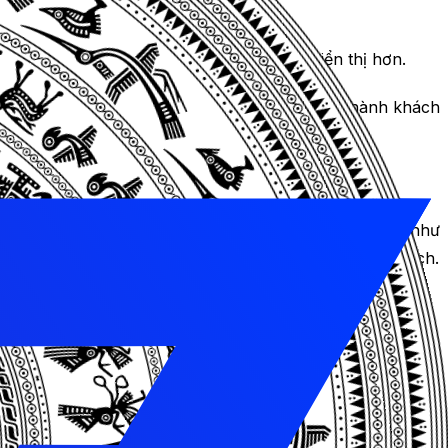
 để tìm thấy thông tin cụ thể.
 chỉnh, làm cho nội dung của bạn trở nên hiển thị hơn.
in mà họ cần. Điều này tăng khả năng họ trở thành khách
ugin này cũng phục vụ cho nhiều mục đích khác nhau, như
g xuyên để giảm thiểu vấn đề về lỗ hổng và tương thích.
t để giúp bạn với các yêu cầu cụ thể của mình.