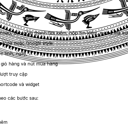
 nhau, bao gồm thanh tìm kiếm, hộp tìm kiếm, menu thả x
isotope hoặc Google style
c tính, ngày, …
, giỏ hàng và nút mua hàng
lượt truy cập
shortcode và widget
theo các bước sau:
Thêm