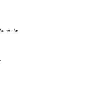
ẫu có sẵn
: