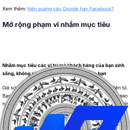
Xem thêm:
Nên quảng cáo Google hay Facebook?
Mở rộng phạm vi nhắm mục tiêu
Nhắm mục tiêu các vị trí mà khách hàng của bạn sinh
sống, không chỉ ở vị trí doanh nghiệp của bạn
Giả sử bạn điều hành một trang web thương mại điện tử.
Bạn muốn nhắm mục tiêu tất cả các vị trí mà bạn giao
hàng, không chỉ ở vị trí thực tế của doanh nghiệp. Bất
kể có hấp dẫn đến mức nào, quảng cáo của bạn có thể
sẽ không hoạt động hiệu quả nếu không xuất hiện ở vị
trí phù hợp. Xin lưu ý rằng bạn có thể điều chỉnh chế độ