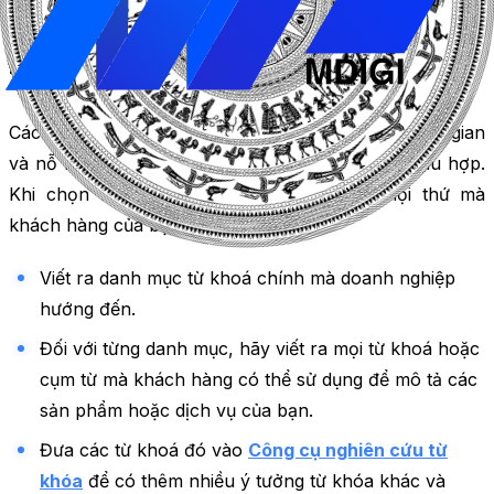
cài đặt nhắm mục tiêu theo vị trí bất cứ lúc nào.
Thêm càng nhiều từ khoá có liên quan càng tốt
Các nhà quảng cáo khôn ngoan thường đầu tư thời gian
và nỗ lực vào việc tạo một danh sách từ khóa phù hợp.
Khi chọn từ khóa, hãy thử tưởng tượng mọi thứ mà
khách hàng của bạn có thể tìm:
Viết ra danh mục từ khoá chính mà doanh nghiệp
hướng đến.
Đối với từng danh mục, hãy viết ra mọi từ khoá hoặc
cụm từ mà khách hàng có thể sử dụng để mô tả các
sản phẩm hoặc dịch vụ của bạn.
Đưa các từ khoá đó vào
Công cụ nghiên cứu từ
khóa
để có thêm nhiều ý tưởng từ khóa khác và