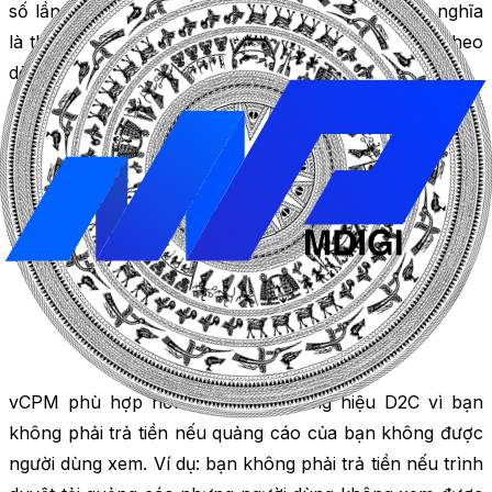
số lần
trình duyệt
tải quảng cáo đó. Điều này có nghĩa
là thay vì theo dõi giá mỗi nghìn lần hiển thị,
vCPM
theo
dõi chi phí cho mỗi nghìn lần hiển thị có thể xem.
vCPM phù hợp hơn cho các thương hiệu D2C vì bạn
không phải trả tiền nếu quảng cáo của bạn không được
người dùng xem. Ví dụ: bạn không phải trả tiền nếu trình