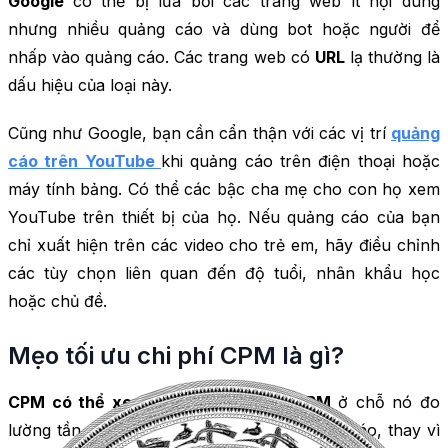
Google
có thể bị lừa bởi các trang web ít nội dung
nhưng nhiều quảng cáo và dùng bot hoặc người để
nhấp vào quảng cáo. Các trang web có
URL
lạ thường là
dấu hiệu của loại này.
Cũng như Google, bạn cần cẩn thận với các vị trí
quảng
cáo trên YouTube
khi quảng cáo trên điện thoại hoặc
máy tính bảng. Có thể các bậc cha mẹ cho con họ xem
YouTube trên thiết bị của họ. Nếu quảng cáo của bạn
chỉ xuất hiện trên các video cho trẻ em, hãy điều chỉnh
các tùy chọn liên quan đến độ tuổi, nhân khẩu học
hoặc chủ đề.
Mẹo tối ưu chi phí CPM là gì?
CPM có thể xem (vCPM)
khác với
CPM
ở chỗ nó đo
lường tần suất người dùng nhìn thấy quảng cáo, thay vì