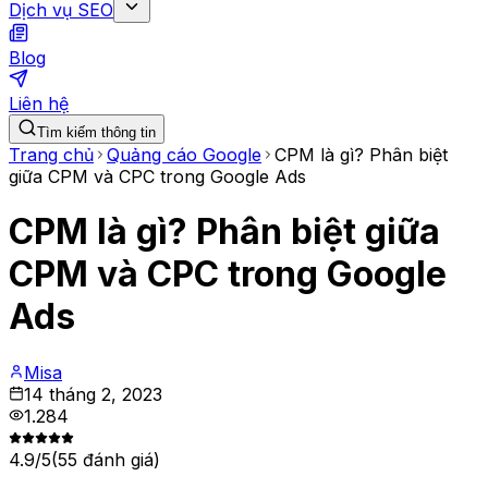
Dịch vụ SEO
Blog
Liên hệ
Tìm kiếm thông tin
Trang chủ
Quảng cáo Google
CPM là gì? Phân biệt
giữa CPM và CPC trong Google Ads
CPM là gì? Phân biệt giữa
CPM và CPC trong Google
Ads
Misa
14 tháng 2, 2023
1.284
4.9
/5
(
55
đánh giá)