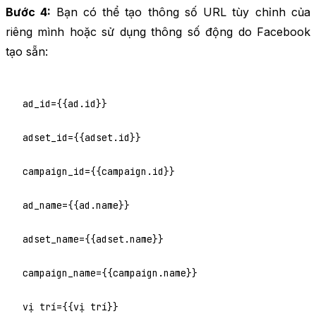
Bước 4:
Bạn có thể tạo thông số URL tùy chỉnh của
riêng mình hoặc sử dụng thông số động do Facebook
tạo sẵn:
ad_id={{ad.id}}

adset_id={{adset.id}}

campaign_id={{campaign.id}}

ad_name={{ad.name}}

adset_name={{adset.name}}

campaign_name={{campaign.name}}

vị trí={{vị trí}}
