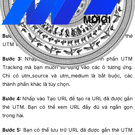
Bước 1:
Truy cập vào trang web của công cụ tạo URL
của Google tại đây [https://ga-dev-
tools.google/ga4/campaign-url-builder/]
Bước 2:
Nhập URL trang web mà bạn muốn gắn thẻ
UTM vào ô Website URL.
Bước 3:
Nhập các giá trị cho các thành phần UTM
Tracking mà bạn muốn sử dụng vào các ô tương ứng.
Chỉ có utm_source và utm_medium là bắt buộc, các
thành phần khác là tùy chọn.
Bước 4:
Nhấp vào Tạo URL để tạo ra URL đã được gắn
thẻ UTM. Bạn có thể xem URL đầy đủ và ngắn gọn
trong hai.
Bước 5:
Bạn có thể lưu trữ URL đã được gắn thẻ UTM