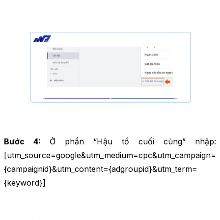
Bước 4:
Ở phần “Hậu tố cuối cùng” nhập:
[utm_source=google&utm_medium=cpc&utm_campaign=
{campaignid}&utm_content={adgroupid}&utm_term=
{keyword}]