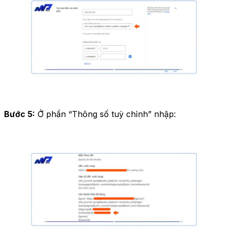
Bước 5:
Ở phần “Thông số tuỳ chỉnh” nhập: