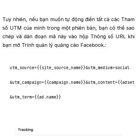
Tuy nhiên, nếu bạn muốn tự động điền tất cả các Tham
số UTM của mình trong một phiên bản, bạn có thể sao
chép và dán đoạn mã này vào hộp Thông số URL khi
bạn mở Trình quản lý quảng cáo Facebook.:
utm_source={{site_source_name}}&utm_medium=social

&utm_campaign={{campaign.name}}&utm_content={{adset.
&utm_term={{ad.name}}