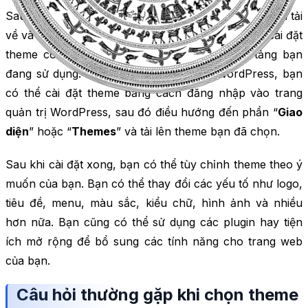
Sau khi bạn đã chọn được theme phù hợp, tiến hành tải
về và cài đặt theme vào trang web của bạn. Cách cài đặt
theme có thể khác nhau tùy thuộc vào nền tảng bạn
đang sử dụng. Ví dụ, nếu bạn sử dụng WordPress, bạn
có thể cài đặt theme bằng cách đăng nhập vào trang
quản trị WordPress, sau đó điều hướng đến phần “
Giao
diện
” hoặc “
Themes
” và tải lên theme bạn đã chọn.
Sau khi cài đặt xong, bạn có thể tùy chỉnh theme theo ý
muốn của bạn. Bạn có thể thay đổi các yếu tố như logo,
tiêu đề, menu, màu sắc, kiểu chữ, hình ảnh và nhiều
hơn nữa. Bạn cũng có thể sử dụng các plugin hay tiện
ích mở rộng để bổ sung các tính năng cho trang web
của bạn.
Câu hỏi thường gặp khi chọn theme