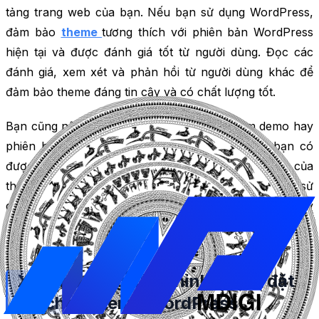
tảng trang web của bạn. Nếu bạn sử dụng WordPress,
đảm bảo
theme
tương thích với phiên bản WordPress
hiện tại và được đánh giá tốt từ người dùng. Đọc các
đánh giá, xem xét và phản hồi từ người dùng khác để
đảm bảo theme đáng tin cậy và có chất lượng tốt.
Bạn cũng nên kiểm tra theme bằng cách xem demo hay
phiên bản dùng thử của theme. Điều này giúp bạn có
được cái nhìn trực quan về giao diện và hoạt động của
theme. Bạn cũng có thể kiểm tra theme bằng cách sử
dụng các công cụ như Theme Check hay
WPThemeDetector để kiểm tra mã nguồn và các thông
tin khác của theme.
Xét khả năng Tùy chỉnh và cài đặt
khi chọn theme WordPress