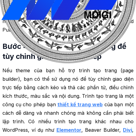
(Preview) hoặc “Xem” (View). Nếu bạn hài lòng với kết
quả, bạn có thể lưu lại các thiết lập bằng cách nhấn vào
nút “Lưu” (Save) hoặc “Lưu và xuất bản” (Save and
Publish).
Bước 4: Sử dụng trình tạo trang để
tùy chỉnh giao diện trực tiếp
Nếu theme của bạn hỗ trợ trình tạo trang (page
builder), bạn có thể sử dụng nó để tùy chỉnh giao diện
trực tiếp bằng cách kéo và thả các phần tử, điều chỉnh
kích thước, màu sắc và nội dung. Trình tạo trang là một
công cụ cho phép bạn
thiết kế trang web
của bạn một
cách dễ dàng và nhanh chóng mà không cần phải biết
lập trình. Có nhiều trình tạo trang khác nhau cho
WordPress, ví dụ như
Elementor
, Beaver Builder,
Divi
,