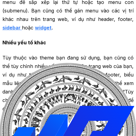
menu để sắp xếp lại thứ tự hoặc tạo menu con
(submenu). Bạn cũng có thể gán menu vào các vị trí
khác nhau trên trang web, ví dụ như header, footer,
sidebar
hoặc
widget
.
Nhiều yếu tố khác
Tùy thuộc vào theme bạn đang sử dụng, bạn cũng có
thể tùy chỉnh nhiều yếu tố khác trên trang web của bạn,
ví dụ như tiêu đề, banner, slider, widget, footer, biểu
mẫu liên hệ, bản đồ và nhiều hơn nữa. Bạn có thể xem
danh sách các yếu tố có thể tùy chỉnh trong phần “Tùy
chỉnh” hoặc “Giao diện” và sử dụng các tùy chọn để
điều chỉnh chúng theo ý muốn của bạn.
Sau khi tùy chỉnh xong các yếu tố giao diện, bạn có thể
xem lại kết quả bằng cách nhấn vào nút “Xem trước”