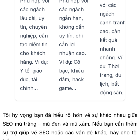
Phù hợp với
Phù hợp với
với các
các ngách
các ngách
ngách
lâu dài, uy
ngắn hạn,
cạnh tranh
tín, chuyên
không cần
cao, cần
nghiệp, cần
uy tín, chỉ
kết quả
tạo niềm tin
cần lợi
nhanh
cho khách
nhuận cao.
chóng. Ví
hàng. Ví dụ:
Ví dụ: Cờ
dụ: Thời
Y tế, giáo
bạc, khiêu
trang, du
dục, tài
dâm, hack
lịch, bất
chính…
game…
động sản…
Tôi hy vọng bạn đã hiểu rõ hơn về sự khác nhau giữa
SEO mũ trắng – mũ đen và mũ xám. Nếu bạn cần thêm
sự trợ giúp về SEO hoặc các vấn đề khác, hãy cho tôi