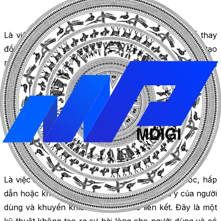
Là việc sử dụng các công cụ hoặc phần mềm để thay
đổi một số từ hoặc câu trong nội dung đã có sẵn để tạo
ra nội dung mới. Đây là một kỹ thuật không tôn trọng
bản quyền và có thể gây ra
nội dung trùng lặp
.
Sử dụng click bait
Là việc sử dụng các tiêu đề hoặc hình ảnh gây sốc, hấp
dẫn hoặc không liên quan để thu hút sự chú ý của người
dùng và khuyến khích họ nhấp vào liên kết. Đây là một