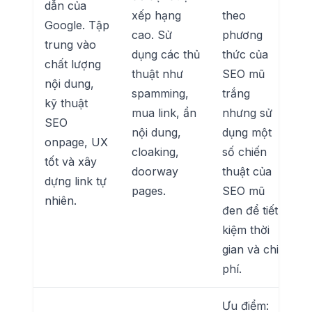
dẫn của
xếp hạng
theo
Google. Tập
cao. Sử
phương
trung vào
dụng các thủ
thức của
chất lượng
thuật như
SEO mũ
nội dung,
spamming,
trắng
kỹ thuật
mua link, ẩn
nhưng sử
SEO
nội dung,
dụng một
onpage, UX
cloaking,
số chiến
tốt và xây
doorway
thuật của
dựng link tự
pages.
SEO mũ
nhiên.
đen để tiết
kiệm thời
gian và chi
phí.
Ưu điểm: