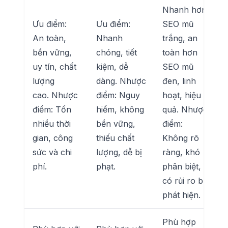
Nhanh hơn
Ưu điểm:
Ưu điểm:
SEO mũ
An toàn,
Nhanh
trắng, an
bền vững,
chóng, tiết
toàn hơn
uy tín, chất
kiệm, dễ
SEO mũ
lượng
dàng. Nhược
đen, linh
cao. Nhược
điểm: Nguy
hoạt, hiệu
điểm: Tốn
hiểm, không
quả. Nhược
nhiều thời
bền vững,
điểm:
gian, công
thiếu chất
Không rõ
sức và chi
lượng, dễ bị
ràng, khó
phí.
phạt.
phân biệt,
có rủi ro bị
phát hiện.
Phù hợp