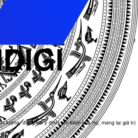
ải tốn rất nhiều công sức để tìm ra nội dung mình mong
ng có giá trị và liên quan nhất cho người tìm kiếm.
m tốt nhất cho khách hàng của bạn. Google không bao giờ
í còn không xuất hiện trên Google.
lượng, đúng với ý định tìm kiếm của họ, mang lại giá trị