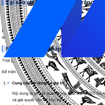
Tại sao chiến lược SEO mũ trắng lại
Công cụ tìm kiếm cũng như điều hành một đất nước, nếu
muốn. Để Google có thể giữ người dùng luôn sử dụng mình t
Bởi Google tập trung vào người dùng cho nên đi theo SE
dừng cập nhật, nếu bạn chỉ chạy theo những mẹo, thủ thu
Những phương pháp chiến lược SEO 
Thời gian cần thiết:
3 minutes.
Để triển khai SEO mũ trắng hiệu quả, bạn cần nắm vững
Cung cấp nội dung có giá trị
Nội dung là yếu tố quan trọng nhất trong SEO mũ t
và giải quyết vấn đề cho họ.