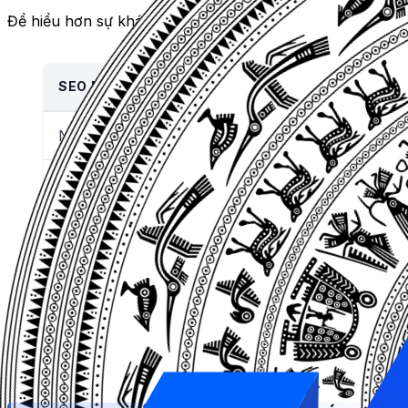
Để hiểu hơn sự khác biệt giữa SEO mũ đen và mũ trắng th
SEO MŨ TRẮNG
Nội dung chất lượng đúng với ý định tìm kiếm của
Sử dụng hình ảnh phù hợp và alt đúng chuẩn
Sử dụng từ khóa tự nhiên trong nội dung
Xây dựng liên kết bền vững, chất lượng cao
SEO mũ đen
sẽ tập trung vào cho công cụ tìm kiếm hơn 
cần phải cẩn thận vì sử dụng SEO mũ đen không hề đơn gi