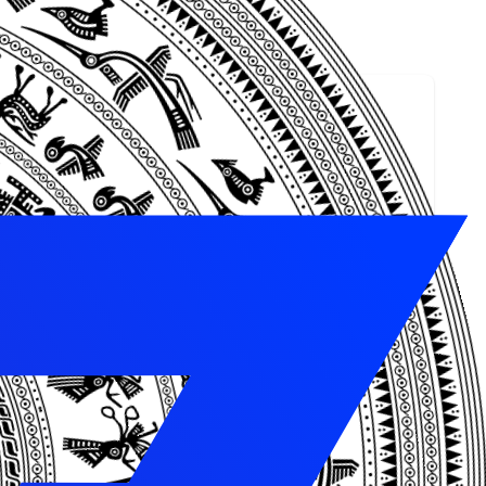
t từ khóa vào alt
êu đề phụ, anchor text
t lượng
x 2 trường phái được không? Hoàn toàn có thể. Nhưng bạn
 là giải pháp hiệu quả nhất.