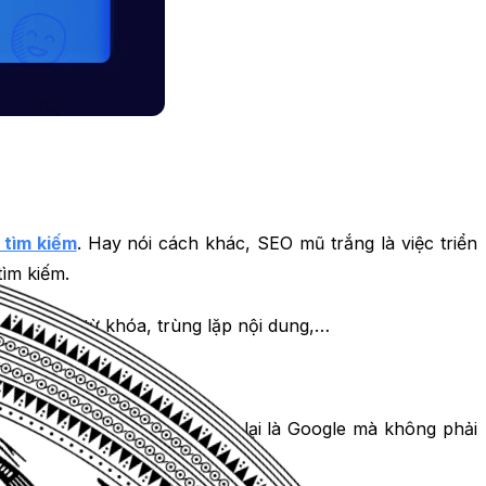
 tìm kiếm
. Hay nói cách khác, SEO mũ trắng là việc triển
tìm kiếm.
thuật spam từ khóa, trùng lặp nội dung,…
 hạng trên Google. Tại sao lại là Google mà không phải
ng lượng tìm kiếm rồi đấy.