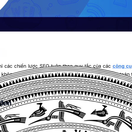
hỉ các chiến lược SEO tuân theo quy tắc của các
công cụ
à không dựa vào các thủ thuật để thao túng các thuật toán 
 đọc nội dung giá trị, liên quan hơn là việc sử dụng thủ 
 đen
thì luôn hướng đến mục tiêu cao nhất đó là nâng cao thứ
 Việt Nam thị phần tìm kiếm trên Google chiếm tới 91.81% tổ