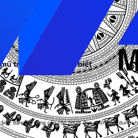
 quan trọng?
 không có luật lệ thì sẽ rất hỗn loạn. Người dùng sẽ ph
hì họ phải liên tục cập nhật thuật toán để luôn đưa nội du
O mũ trắng là hướng đi bền vững nhất để tạo trải nghiệ
ật để lên Top nhanh thì sớm thôi bạn sẽ rơi Top, thậm ch
mũ trắng mà bạn cần biết
 những phương pháp sau đây:
rắng. Bạn cần cung cấp cho người đọc những nội dung chất 