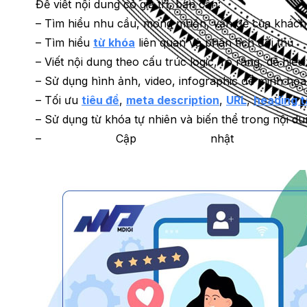
Để viết nội dung có giá trị, bạn cần:
– Tìm hiểu nhu cầu, mong muốn, vấn đề của khách
– Tìm hiểu
từ khóa
liên quan và phân tích đối thủ
– Viết nội dung theo cấu trúc logic, rõ ràng, dễ hiểu
– Sử dụng hình ảnh, video, infographic để minh họa
– Tối ưu
tiêu đề
,
meta description
,
URL
,
heading t
– Sử dụng từ khóa tự nhiên và biến thể trong nội d
– Cập nhật và