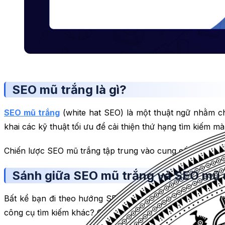
SEO mũ trắng là gì?
SEO mũ trắng
(white hat SEO) là một thuật ngữ nhằm c
khai các kỹ thuật tối ưu để cải thiện thứ hạng tìm kiếm m
Chiến lược SEO mũ trắng tập trung vào cung cấp cho người
Sánh giữa SEO mũ trắng và SEO mũ
Bất kể bạn đi theo hướng SEO mũ trắng hay SEO mũ đen 
công cụ tìm kiếm khác? Chưa nói đến trên thế giới thì tại