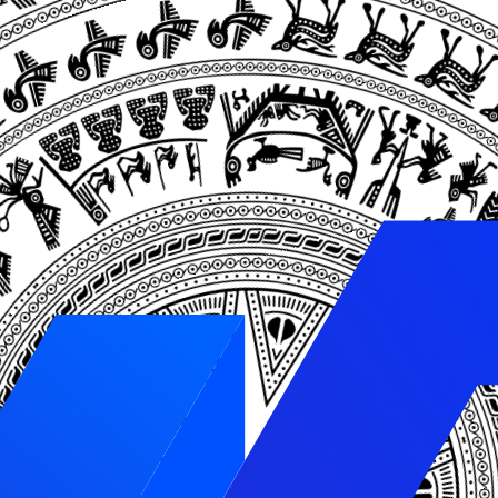
ì có một số yếu tố dưới đây:
SEO MŨ ĐEN
 người dùng
Nội dung kém chất lượng, trùng lặp
Sử dụng hình ảnh kém chất lượng, nhồi nhé
Lấy từ khóa nhồi nhét vào tiêu đề, meta, ti
Mua backlinks, sử dụng link spam, kém chấ
là cho người dùng. Bạn có thể tự hỏi rằng liệu có thể mi
ản. Nếu bạn muốn đi lâu dài và bền vững thì SEO mũ trắng