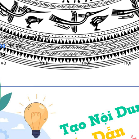
 hàng mục tiêu
 và thu hút người đọc
ag
, alt tag
ung
 làm mới nội du