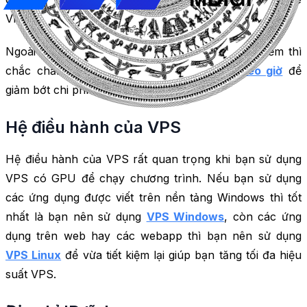
VPS GPU.
Ngoài ra, nếu bạn sử dụng VPS để test phần mềm thì
chắc chắn bạn nên cân nhắc
thuê VPS theo giờ
để
giảm bớt chi phí cho bạn.
Hệ điều hành của VPS
Hệ điều hành của VPS rất quan trọng khi bạn sử dụng
VPS có GPU để chạy chương trình. Nếu bạn sử dụng
các ứng dụng được viết trên nền tảng Windows thì tốt
nhất là bạn nên sử dụng
VPS Windows
, còn các ứng
dụng trên web hay các webapp thì bạn nên sử dụng
VPS Linux
để vừa tiết kiệm lại giúp bạn tăng tối đa hiệu
suất VPS.