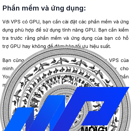
Phần mềm và ứng dụng:
Với VPS có GPU, bạn cần cài đặt các phần mềm và ứng
dụng phù hợp để sử dụng tính năng GPU. Bạn cần kiểm
tra trước rằng phần mềm và ứng dụng của bạn có hỗ
trợ GPU hay không để đảm bảo tối ưu hiệu suất.
Bạn cũng cần quan tâm tới nhu cầu sử dụng VPS của
mình như: Dùng
VPS Youtube
để tăng view cho
Youtube,
VPS Forex
để giao dịch tự động trên phần
mềm MT4/MT5…
Chi phí:
Thuê VPS có GPU có giá cả cao hơn so với VPS thông
thường. Bạn nên so sánh các gói dịch vụ và giá cả của
các nhà cung cấp dịch vụ trước khi quyết định thuê