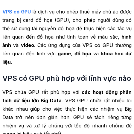
VPS có GPU
là dịch vụ cho phép thuê máy chủ ảo được
trang bị card đồ họa (GPU), cho phép người dùng có
thể sử dụng tài nguyên đồ họa để thực hiện các tác vụ
liên quan đến đồ họa như tính toán về màu sắc,
hình
ảnh
và
video
. Các ứng dụng của VPS có GPU thường
liên quan đến lĩnh vực
game
,
đồ họa
và
khoa học dữ
liệu
.
VPS có GPU phù hợp với lĩnh vực nào
VPS chứa GPU rất phù hợp với
các hoạt động phân
tích dữ liệu lớn Big Data
. VPS GPU chứa rất nhiều lõi
khác nhau giúp cho việc thực hiện các nhiệm vụ Big
Data trở nên đơn giản hơn. GPU sẽ tách riêng từng
nhiệm vụ và xử lý chúng với tốc độ nhanh chóng để
mang lại hiệu quả tốt nhất.