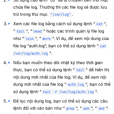
Sử dụng câu lệnh “cd” để di chuyển đến thư mục
chứa file log. Thường thì các file log sẽ được lưu
trữ trong thư mục
.
"/var/log"
Xem các file log bằng cách sử dụng lệnh “
“,
cat
“
“, “
” hoặc các trình quản lý file log
tail
head
như “
“, “
“. Ví dụ, để xem nội dung của
less
more
file log “auth.log”, bạn có thể sử dụng lệnh “
cat
“.
/var/log/auth.log
Nếu bạn muốn theo dõi nhật ký theo thời gian
thực, bạn có thể sử dụng lệnh “
” để hiển thị
tail
nội dung mới nhất của file log. Ví dụ, để xem nội
dung mới nhất của file log “
“, bạn có thể
auth.log
sử dụng lệnh “
“.
tail -f /var/log/auth.log
Để lọc nội dung log, bạn có thể sử dụng các câu
lệnh đối với văn bản như “
“, “
“, “
“.
grep
awk
sed