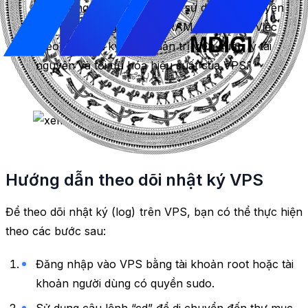
cấp thông tin chi tiết về việc sử dụng tài nguyên
của VPS, bao gồm CPU, RAM và ổ cứng. Việc
theo dõi nhật ký giúp quản trị viên quản lý tài
nguyên và tối ưu hóa hiệu suất của VPS.
Hướng dẫn theo dõi nhật ký VPS
Để theo dõi nhật ký (log) trên VPS, bạn có thể thực hiện
theo các bước sau:
Đăng nhập vào VPS bằng tài khoản root hoặc tài
khoản người dùng có quyền sudo.