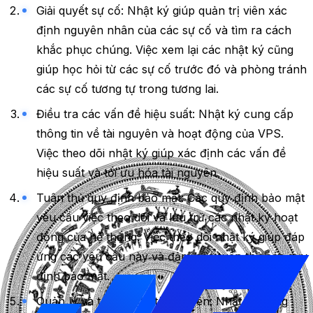
Giải quyết sự cố: Nhật ký giúp quản trị viên xác
định nguyên nhân của các sự cố và tìm ra cách
khắc phục chúng. Việc xem lại các nhật ký cũng
giúp học hỏi từ các sự cố trước đó và phòng tránh
các sự cố tương tự trong tương lai.
Điều tra các vấn đề hiệu suất: Nhật ký cung cấp
thông tin về tài nguyên và hoạt động của VPS.
Việc theo dõi nhật ký giúp xác định các vấn đề
hiệu suất và tối ưu hóa tài nguyên.
Tuân thủ quy định bảo mật: Các quy định bảo mật
yêu cầu việc theo dõi và lưu trữ các nhật ký hoạt
động của hệ thống. Việc theo dõi nhật ký giúp đáp
ứng các yêu cầu này và đảm bảo tuân thủ các quy
định bảo mật.
Quản lý và tối ưu hóa tài nguyên: Nhật ký cung