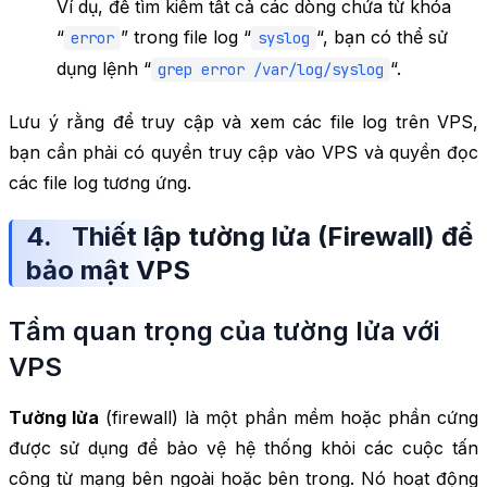
Ví dụ, để tìm kiếm tất cả các dòng chứa từ khóa
“
” trong file log “
“, bạn có thể sử
error
syslog
dụng lệnh “
“.
grep error /var/log/syslog
Lưu ý rằng để truy cập và xem các file log trên VPS,
bạn cần phải có quyền truy cập vào VPS và quyền đọc
các file log tương ứng.
4. Thiết lập tường lửa (Firewall) để
bảo mật VPS
Tầm quan trọng của tường lửa với
VPS
Tường lửa
(
firewall
) là một phần mềm hoặc phần cứng
được sử dụng để bảo vệ hệ thống khỏi các cuộc tấn
công từ mạng bên ngoài hoặc bên trong. Nó hoạt động