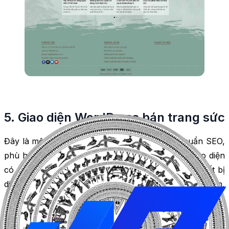
5. Giao diện WordPress bán trang sức
Đây là một giao diện được thiết kế đẹp mắt, chuẩn SEO,
phù hợp với website bán trang sức, nữ trang. Giao diện
có nhiều tính năng nổi bật như hỗ trợ tất cả các thiết bị
di động, tùy chỉnh website theo phong cách của bạn,
quản lý bán hàng đơn giản và hiệu quả. Giao diện là
child theme
được tùy biến từ theme Flatsome có trình
kéo thả UX Builder.