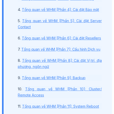
4.
Tổng quan về WHM [Phần 4]: Cài đặt Bảo mật
5.
Tổng quan về WHM [Phần 5]: Cài đặt Server
Contact
6.
Tổng quan về WHM [Phần 6]: Cài đặt Resellers
7.
Tổng quan về WHM [Phần 7]: Cấu hình Dịch vụ
8.
Tổng quan về WHM [Phần 8]: Cài đặt Vị trí, địa
phương, ngôn ngữ
9.
Tổng quan về WHM [Phần 9]: Backup
10.
Tổng quan về WHM [Phần 10]: Cluster/
Remote Access
11.
Tổng quan về WHM [Phần 11]: System Reboot