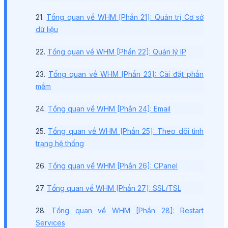
21.
Tổng quan về WHM [Phần 21]: Quản trị Cơ sở
dữ liệu
22.
Tổng quan về WHM [Phần 22]: Quản lý IP
23.
Tổng quan về WHM [Phần 23]: Cài đặt phần
mềm
24.
Tổng quan về WHM [Phần 24]: Email
25.
Tổng quan về WHM [Phần 25]: Theo dõi tình
trạng hệ thống
26.
Tổng quan về WHM [Phần 26]: CPanel
27.
Tổng quan về WHM [Phần 27]: SSL/TSL
28.
Tổng quan về WHM [Phần 28]: Restart
Services