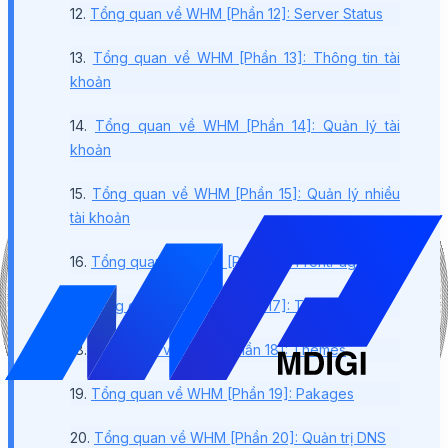
12.
Tổng quan về WHM [Phần 12]: Server Status
13.
Tổng quan về WHM [Phần 13]: Thông tin tài
khoản
14.
Tổng quan về WHM [Phần 14]: Quản lý tài
khoản
15.
Tổng quan về WHM [Phần 15]: Quản lý nhiều
tài khoản
16.
Tổng quan về WHM [Phần 16]: FrontPage
17.
Tổng quan về WHM [Phần 17]: Transfer
18.
Tổng quan về WHM [Phần 18]: Themes
19.
Tổng quan về WHM [Phần 19]: Pakages
20.
Tổng quan về WHM [Phần 20]: Quản trị DNS