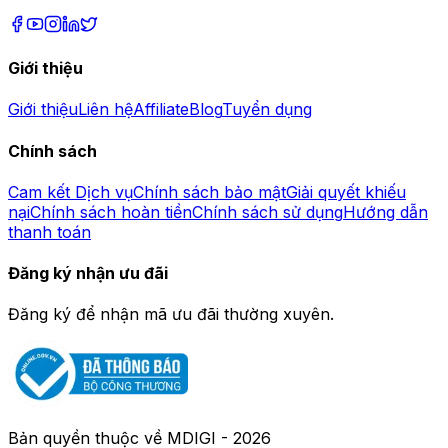
Giới thiệu
Giới thiệu
Liên hệ
Affiliate
Blog
Tuyển dụng
Chính sách
Cam kết Dịch vụ
Chính sách bảo mật
Giải quyết khiếu
nại
Chính sách hoàn tiền
Chính sách sử dụng
Hướng dẫn
thanh toán
Đăng ký nhận ưu đãi
Đăng ký để nhận mã ưu đãi thường xuyên.
Bản quyền thuộc về
MDIGI
-
2026