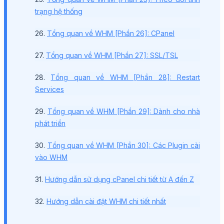
trạng hệ thống
26.
Tổng quan về WHM [Phần 26]: CPanel
27.
Tổng quan về WHM [Phần 27]: SSL/TSL
28.
Tổng quan về WHM [Phần 28]: Restart
Services
29.
Tổng quan về WHM [Phần 29]: Dành cho nhà
phát triển
30.
Tổng quan về WHM [Phần 30]: Các Plugin cài
vào WHM
31.
Hướng dẫn sử dụng cPanel chi tiết từ A đến Z
32.
Hướng dẫn cài đặt WHM chi tiết nhất