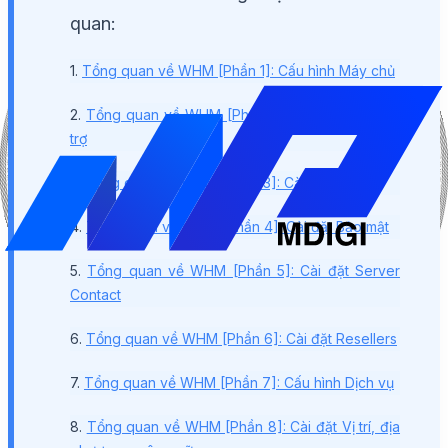
quan:
1.
Tổng quan về WHM [Phần 1]: Cấu hình Máy chủ
2.
Tổng quan về WHM [Phần 2]: Cài đặt phần Hỗ
trợ
3.
Tổng quan về WHM [Phần 3]: Cài đặt mạng
4.
Tổng quan về WHM [Phần 4]: Cài đặt Bảo mật
5.
Tổng quan về WHM [Phần 5]: Cài đặt Server
Contact
6.
Tổng quan về WHM [Phần 6]: Cài đặt Resellers
7.
Tổng quan về WHM [Phần 7]: Cấu hình Dịch vụ
8.
Tổng quan về WHM [Phần 8]: Cài đặt Vị trí, địa