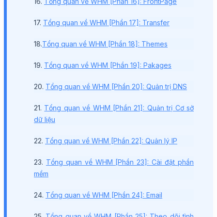
16.
Tổng quan về WHM [Phần 16]: FrontPage
17.
Tổng quan về WHM [Phần 17]: Transfer
18.
Tổng quan về WHM [Phần 18]: Themes
19.
Tổng quan về WHM [Phần 19]: Pakages
20.
Tổng quan về WHM [Phần 20]: Quản trị DNS
21.
Tổng quan về WHM [Phần 21]: Quản trị Cơ sở
dữ liệu
22.
Tổng quan về WHM [Phần 22]: Quản lý IP
23.
Tổng quan về WHM [Phần 23]: Cài đặt phần
mềm
24.
Tổng quan về WHM [Phần 24]: Email
25.
Tổng quan về WHM [Phần 25]: Theo dõi tình