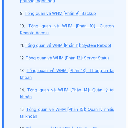
phương, ngôn ngữ
9.
Tổng quan về WHM [Phần 9]: Backup
10.
Tổng quan về WHM [Phần 10]: Cluster/
Remote Access
11.
Tổng quan về WHM [Phần 11]: System Reboot
12.
Tổng quan về WHM [Phần 12]: Server Status
13.
Tổng quan về WHM [Phần 13]: Thông tin tài
khoản
14.
Tổng quan về WHM [Phần 14]: Quản lý tài
khoản
15.
Tổng quan về WHM [Phần 15]: Quản lý nhiều
tài khoản