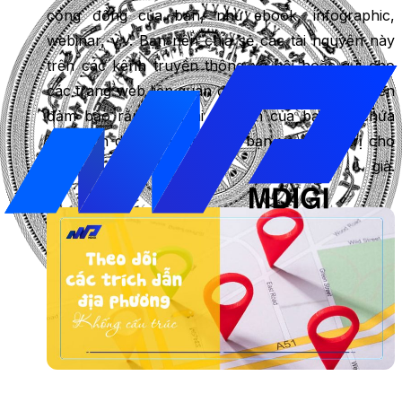
cộng đồng của bạn, như ebook, infographic,
webinar, v.v. Bạn nên chia sẻ các tài nguyên này
trên các kênh truyền thông xã hội hoặc gửi cho
các trang web liên quan để họ chia sẻ lại. Bạn nên
đảm bảo rằng các tài nguyên của bạn có chứa
thông tin doanh nghiệp của bạn và có giá trị cho
khán giả.