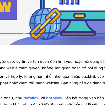
n cao, uy tín và liên quan đến lĩnh vực hoặc nội dung củ
rang web ít thẩm quyền, không liên quan hoặc có nội dung
n và hợp lý, không nên nhồi nhét quá nhiều backlink vào m
ị phạt hoặc giảm thứ hạng website. Bạn cũng nên đa dạng h
hác nhau, như
dofollow
và
nofollow
, liên kết trong văn bả
ưởng khác nhau đến SEO. Bạn nên cân bằng tỉ lệ giữa các 