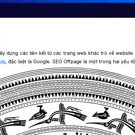
y dựng các liên kết từ các trang web khác trỏ về website 
iếm
, đặc biệt là Google. SEO Offpage là một trong hai yếu
cụ tìm kiếm sử dụng các thuật toán để đánh giá giá trị củ
 từ các trang web có liên quan và uy tín, càng cho thấy t
ị cao hơn trên kết quả tìm kiếm.
xuất hiện cao hơn trên kết quả tìm kiếm, bạn sẽ có nhiều
c, bạn cũng có thể thu hút người dùng từ các nguồn khác 