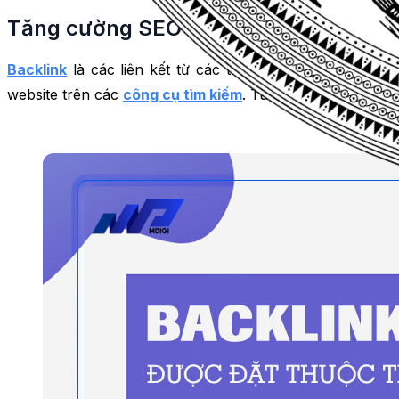
Tăng cường SEO Offpage bằng Backl
Backlink
là các liên kết từ các trang web khác trỏ về 
website trên các
công cụ tìm kiếm
. Tuy nhiên, không phả