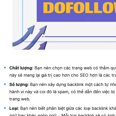
Chất lượng:
Bạn nên chọn các trang web có thẩm quyề
này sẽ mang lại giá trị cao hơn cho SEO hơn là các t
Số lượng:
Bạn nên xây dựng backlink một cách tự nhiê
hành vi này và coi đó là spam, có thể dẫn đến việc b
trang web.
Loại:
Bạn nên biết phân biệt giữa các loại backlink k
ngữ hay khác ngôn ngữ… Mỗi loại backlink sẽ có ảnh h