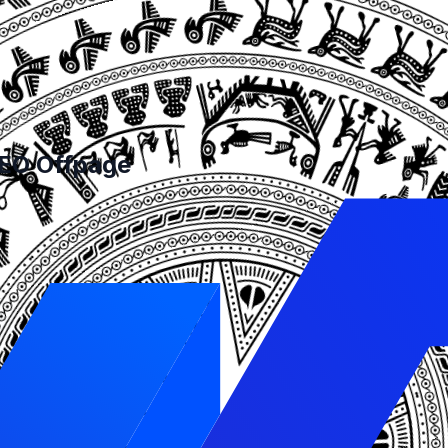
thiện thứ hạng website.
ều liên kết từ các trang web khác, bạn cũng đang tăng sự
ẩm của bạn khi thấy chúng xuất hiện nhiều lần trên các t
SEO Offpage
ải thiện các yếu tố bên trong website, như nội dung, từ
và mang lại trải nghiệm tốt cho người dùng. SEO Onpage 
O Offpage.