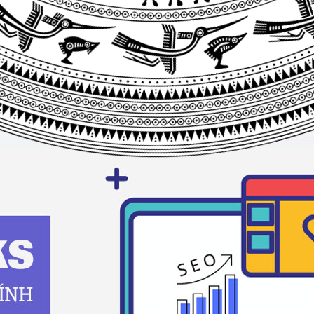
ink
website của bạn. Backlink là yếu tố quan trọng nhất tron
i backlink nào cũng có giá trị cho SEO. Bạn cần chú ý đến 