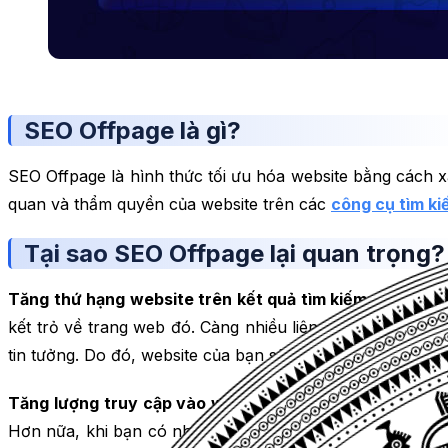
SEO Offpage là gì?
SEO Offpage là hình thức tối ưu hóa website bằng cách xâ
quan và thẩm quyền của website trên các
công cụ tìm k
Tại sao SEO Offpage lại quan trọng?
Tăng thứ hạng website trên kết quả tìm kiếm:
Các công 
kết trỏ về trang web đó. Càng nhiều liên kết chất lượng
tin tưởng. Do đó, website của bạn sẽ được ưu tiên hiển th
Tăng lượng truy cập vào website:
Khi website của bạn 
Hơn nữa, khi bạn có nhiều liên kết từ các trang web khá