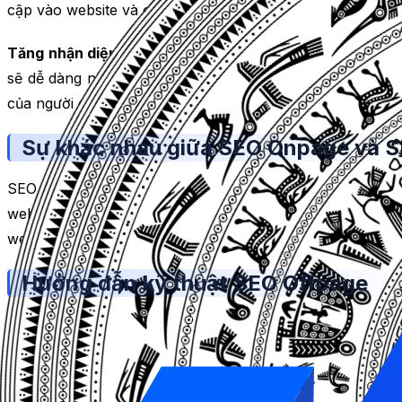
cập vào website và cũng là một yếu tố quan trọng để cải 
Tăng nhận diện thương hiệu:
Khi website của bạn có nhi
sẽ dễ dàng nhớ đến tên website, logo, slogan hay sản ph
của người dùng với thương hiệu của bạn.
Sự khác nhau giữa SEO Onpage và 
SEO Onpage là hình thức tối ưu hóa website bằng cách c
website phù hợp với tiêu chí của các công cụ tìm kiếm 
website và thường được thực hiện trước khi triển khai SE
Hướng dẫn kỹ thuật SEO Offpage