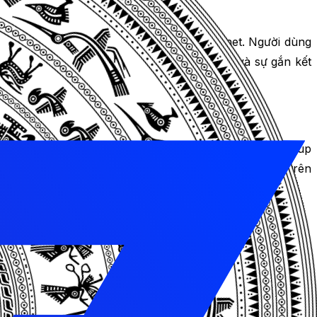
 nhận diện thương hiệu của bạn trên internet. Người dùng
rang web khác. Điều này giúp tăng lòng tin và sự gắn kết
 khóa,
cấu trúc trang
, hiệu suất trang… SEO Onpage giúp
có quyền kiểm soát hoàn toàn các hành động của bạn trên