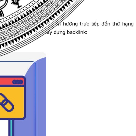
g
SEO Offpage
, vì nó ảnh hưởng trực tiếp đến thứ hạng
các yếu tố sau khi xây dựng backlink: