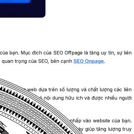
của bạn. Mục đích của SEO Offpage là tăng uy tín, sự liên
 tố quan trọng của SEO, bên cạnh
SEO Onpage
.
a một trang web dựa trên số lượng và chất lượng các liên
rang web của bạn có nội dung hữu ích và được nhiều người
 cơ hội để thu hút người dùng nhấp vào website của bạn.
nhau vào website của bạn. Điều này giúp tăng lượng truy