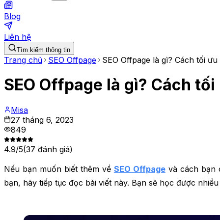
Blog
Liên hệ
Tìm kiếm thông tin
Trang chủ
SEO Offpage
SEO Offpage là gì? Cách tối ư
SEO Offpage là gì? Cách tố
Misa
27 tháng 6, 2023
849
4.9
/5
(
37
đánh giá)
Nếu bạn muốn biết thêm về
SEO Offpage
và cách bạn c
bạn, hãy tiếp tục đọc bài viết này. Bạn sẽ học được nhiề