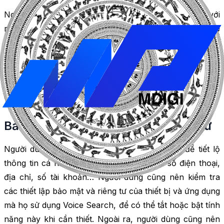
Người dùng nên chọn thiết bị và ứng dụng phù hợp với
mục đích sử dụng của mình, ví dụ: sử dụng
Google
Assistant
để tìm kiếm thông tin trên Google, sử dụng
Siri để điều khiển các thiết bị Apple, sử dụng Alexa để
kết nối với các thiết bị thông minh trong nhà… Người
dùng cũng nên cập nhật phiên bản mới nhất của thiết bị
và ứng dụng để có được trải nghiệm tốt nhất.
Bảo vệ thông tin cá nhân và riêng tư
Người dùng nên tránh sử dụng Voice Search để tiết lộ
thông tin cá nhân hoặc nhạy cảm, ví dụ: số điện thoại,
địa chỉ, số tài khoản… Người dùng cũng nên kiểm tra
các thiết lập bảo mật và riêng tư của thiết bị và ứng dụng
mà họ sử dụng Voice Search, để có thể tắt hoặc bật tính
năng này khi cần thiết. Ngoài ra, người dùng cũng nên