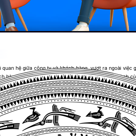
i quan hệ giữa công ty và khách hàng, vượt ra ngoài việc 
h hàng tại mọi điểm tiếp xúc, từ đó tăng sự trung thành củ
và trải nghiệm của khách hàng, nhưng mỗi khái niệm đều có
nh thành dựa trên mọi thứ họ nhìn thấy, nghe thấy, hoặc 
không thích sản phẩm, dịch vụ, hoặc trải nghiệm của bạn.
 nghe để xây dựng một mối quan hệ và cung cấp một giải