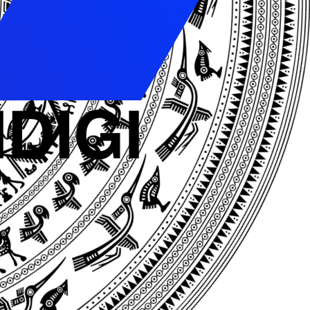
nar.
c quà tặng miễn phí.