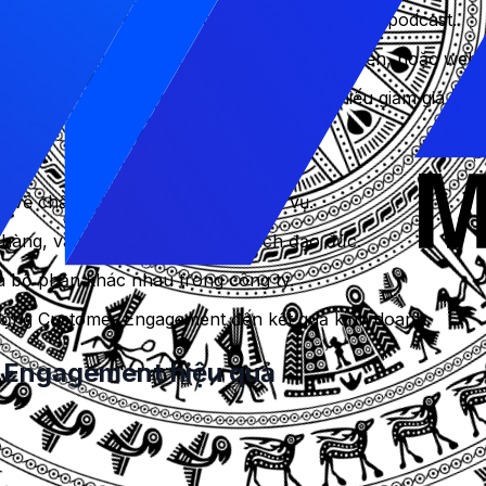
 cho khách hàng, như blog, video, ebook, hoặc podcast.
hư bốc thăm trúng thưởng, trò chơi trực tuyến, hoặc webi
 hàng trung thành, như điểm tích lũy, phiếu giảm giá, hoặ
ch thức trong Customer Engagement như:
về chất lượng và tốc độ của dịch vụ.
h hàng, và sử dụng chúng một cách đạo đức.
và bộ phận khác nhau trong công ty.
động Customer Engagement đến kết quả kinh doanh.
r Engagement hiệu quả