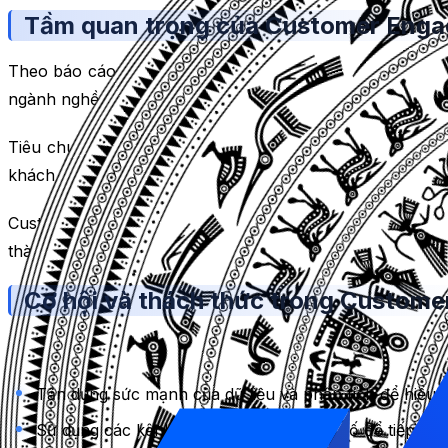
Tầm quan trọng của Customer Engag
Theo báo cáo State of the Connected Customer của chún
ngành nghề khác, và 88% mong đợi các công ty tăng tốc 
Tiêu chuẩn về Customer Engagement đang thay đổi, và Cu
khách hàng cho biết sự tin tưởng vào một công ty khiến 
Customer Engagement có ảnh hưởng trực tiếp đến tiềm 
thành công, họ báo cáo tỷ lệ giảm khách hàng thấp hơn 63
Cơ hội và thách thức trong Custome
Trong năm 2021, các công ty có nhiều cơ hội để tăng cư
Tận dụng sức mạnh của dữ liệu và phân tích để hiểu 
Sử dụng các kênh và nền tảng kỹ thuật số để tiếp cận