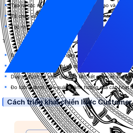
Tạo ra các nội dung và chiến dịch sáng tạo và thú vị
Tổ chức các cuộc thi hoặc sự kiện cho khách hàng, n
Tạo ra các chương trình thưởng hoặc ưu đãi cho khách
Tuy nhiên, các công ty cũng phải đối mặt với nhiều thá
Đáp ứng được kỳ vọng ngày càng cao của khách hàng 
Bảo vệ được sự riêng tư và an toàn của dữ liệu khác
Duy trì được sự nhất quán và liên kết giữa các kênh 
Đo lường được hiệu quả và ảnh hưởng của các hoạt 
Cách triển khai chiến lược Custome