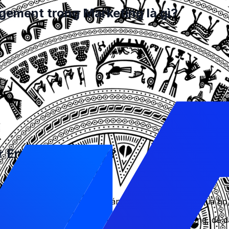
ement trong Marketing là gì?
g tôi, 62% khách hàng cho biết những trải nghiệm với m
các sáng kiến kỹ thuật số của họ.
stomer Engagement là về việc tạo ra những trải nghiệm 
họ có xu hướng trung thành hơn với thương hiệu đó.
năng thành công kinh doanh của bạn. Một nghiên cứu của
%, tỷ lệ chiếm lĩnh ví tiền cao hơn 55%, và hiệu suất tổn
r Engagement là gì?
ờng Customer Engagement bằng cách sử dụng các công cụ v
rõ hơn về khách hàng, dự đoán hành vi và nhu cầu của họ, 
 và tương tác với khách hàng một cách nhanh chóng, dễ dà